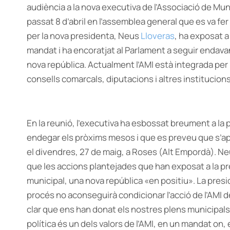
audiència a la nova executiva de l’Associació de Mun
passat 8 d’abril en l’assemblea general que es va fe
per la nova presidenta, Neus
Lloveras
, ha exposat a
mandat i ha encoratjat al Parlament a seguir endavan
nova república. Actualment l’AMI està integrada per
consells comarcals, diputacions i altres institucions
En la reunió, l’executiva ha esbossat breument a la p
endegar els pròxims mesos i que es preveu que s’apr
el divendres, 27 de maig, a Roses (Alt Empordà). Neu
que les accions plantejades que han exposat a la pr
municipal, una nova república «en positiu». La presi
procés no aconseguirà condicionar l’acció de l’AMI 
clar que ens han donat els nostres plens municipals
política és un dels valors de l’AMI, en un mandat on, 