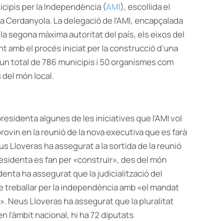
icipis per la Independència (
AMI
), escollida el
r a Cerdanyola. La delegació de l’AMI, encapçalada
 la segona màxima autoritat del país, els eixos del
t amb el procés iniciat per la construcció d’una
 un total de 786 municipis i 50 organismes com
 del món local.
residenta algunes de les iniciatives que l’AMI vol
ovin en la reunió de la nova executiva que es farà
s Lloveras ha assegurat a la sortida de la reunió
esidenta es fan per «construir», des del món
denta ha assegurat que la judicialització del
de treballar per la independència amb «el mandat
». Neus Lloveras ha assegurat que la pluralitat
en l’àmbit nacional, hi ha 72 diputats