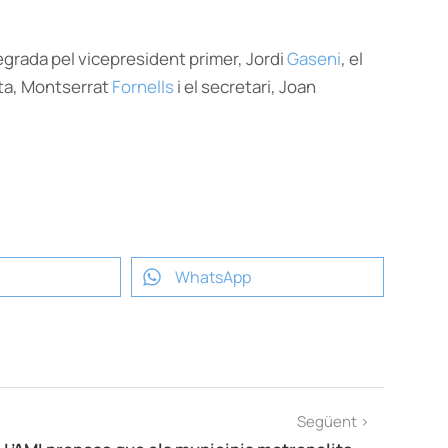
tegrada pel vicepresident primer, Jordi
Gaseni
, el
nta, Montserrat
Fornells
i el secretari, Joan
WhatsApp
Següent >