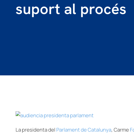
suport al procés
La presidenta del
Parlament de Catalunya
, Carme
F