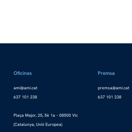
Oficines
Premsa
a
ma@im
tac.i
merp
ma@as
tac.i
637 101 238
637 101 238
Plaça Major, 25, 5è 1a – 08500 Vic
(Catalunya, Unió Europea)