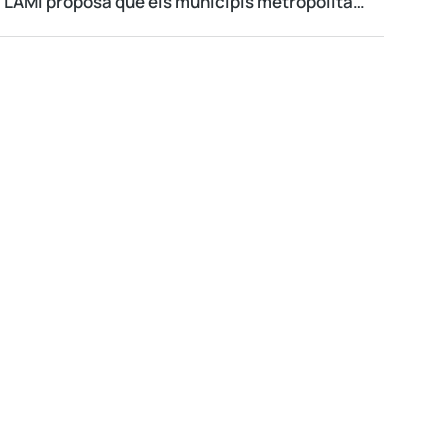
L’AMI proposa que els municipis metropolitans consultin a la ciutadania la seva adhesió