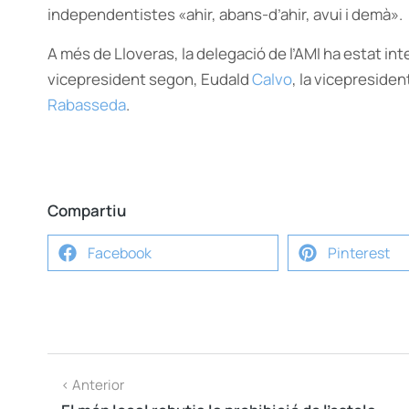
independentistes «ahir, abans-d’ahir, avui i demà».
A més de Lloveras, la delegació de l’AMI ha estat in
vicepresident segon, Eudald
Calvo
, la vicepreside
Rabasseda
.
Compartiu
Facebook
Pinterest
< Anterior