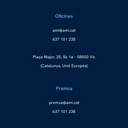
Oficines
a
ma@im
tac.i
637 101 238
Plaça Major, 25, 5è 1a – 08500 Vic
(Catalunya, Unió Europea)
Premsa
merp
ma@as
tac.i
637 101 238