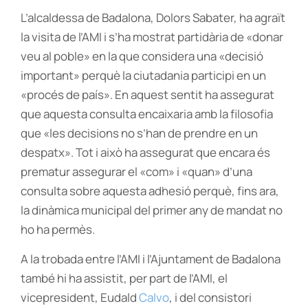
L’alcaldessa de Badalona, Dolors Sabater, ha agraït
la visita de l’AMI i s’ha mostrat partidària de «donar
veu al poble» en la que considera una «decisió
important» perquè la ciutadania participi en un
«procés de país». En aquest sentit ha assegurat
que aquesta consulta encaixaria amb la filosofia
que «les decisions no s’han de prendre en un
despatx». Tot i això ha assegurat que encara és
prematur assegurar el «com» i «quan» d’una
consulta sobre aquesta adhesió perquè, fins ara,
la dinàmica municipal del primer any de mandat no
ho ha permès.
A la trobada entre l’AMI i l’Ajuntament de Badalona
també hi ha assistit, per part de l’AMI, el
vicepresident, Eudald
Calvo
, i del consistori