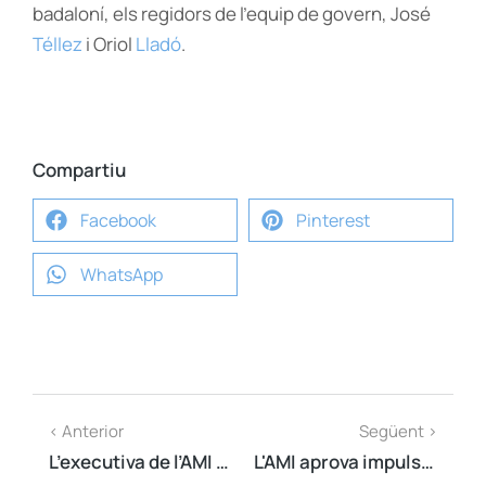
badaloní, els regidors de l’equip de govern, José
Téllez
i Oriol
Lladó
.
Compartiu
Facebook
Pinterest
WhatsApp
< Anterior
Següent >
L’executiva de l’AMI presenta el seu pla de treball a Forcadell i reitera el suport al procés
L'AMI aprova impulsar consultes d'adhesió, ampliar el seu àmbit d'actuació i internacionalitzar