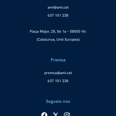
a
ma@im
tac.i
637 101 238
Plaça Major, 25, 5è 1a – 08500 Vic
(Catalunya, Unió Europea)
Premsa
merp
ma@as
tac.i
637 101 238
Segueix-nos