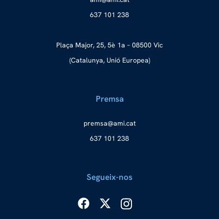
637 101 238
Plaça Major, 25, 5è 1a – 08500 Vic
(Catalunya, Unió Europea)
Premsa
merp
ma@as
tac.i
637 101 238
Segueix-nos