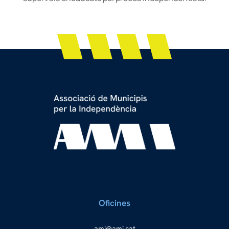
Oficines
a
ma@im
tac.i