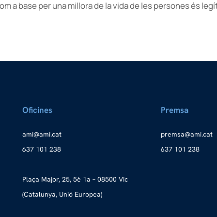
om a base per una millora de la vida de les persones és legí
Oficines
Premsa
a
ma@im
tac.i
merp
ma@as
tac.i
637 101 238
637 101 238
Plaça Major, 25, 5è 1a – 08500 Vic
(Catalunya, Unió Europea)