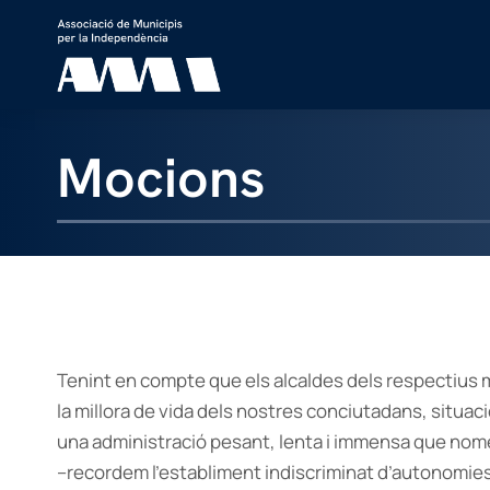
Mocions
Tenint en compte que els alcaldes dels respectius m
la millora de vida dels nostres conciutadans, situa
una administració pesant, lenta i immensa que nom
–recordem l’establiment indiscriminat d’autonomies 