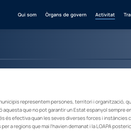
Qui som
Òrgans de govern
Activitat
Tr
unicipis representem persones, territori i organització, q
ció aquesta que no pot garantir un Estat espanyol sempre e
és és efectiva quan les seves diverses forces i instàncie
per a regions que mai l’havien demanat i la LOAPA posterior