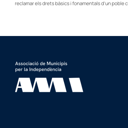
reclamar els drets bàsics i fonamentals d’un poble c