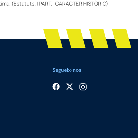
tima
.
(Estatuts. I PART.- CARÀCTER HISTÒRIC)
Segueix-nos