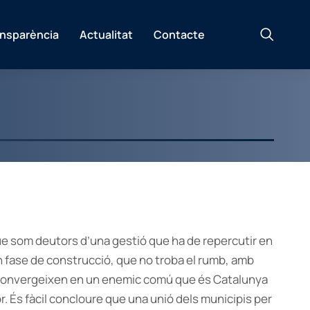
ansparència
Actualitat
Contacte
ue som deutors d’una gestió que ha de repercutir en
n fase de construcció, que no troba el rumb, amb
s convergeixen en un enemic comú que és Catalunya
. És fàcil concloure que una unió dels municipis per