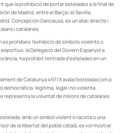
 que la prohibició de portar estelades a la final de
rón de Madrid, entre el Barça i el Sevilla,
drid, Concepción Dancausa, és un atac directe i
talans i catalanes.
n es prohibeix l’exhibició de símbols violents o
s esportius, la Delegació del Govern Espanyol a
orància, ha prohibit l’entrada d’estelades en un
arlament de Catalunya 497/X avala l’estelada com a
 democràtica, legítima, legal i no violenta.
e representa la voluntat de milions de catalanes
l’estelada, amb un símbol violent o racista o una
sor de la llibertat del poble català, es vol mostrar