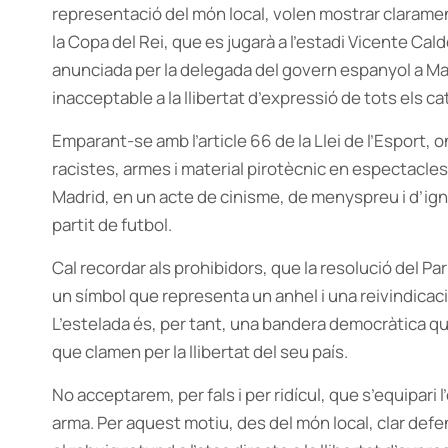
representació del món local, volen mostrar clarament
la Copa del Rei, que es jugarà a l’estadi Vicente Calde
anunciada per la delegada del govern espanyol a Ma
inacceptable a la llibertat d’expressió de tots els ca
Emparant-se amb l’article 66 de la Llei de l’Esport, o
racistes, armes i material pirotècnic en espectacle
Madrid, en un acte de cinisme, de menyspreu i d’ign
partit de futbol.
Cal recordar als prohibidors, que la resolució del P
un símbol que representa un anhel i una reivindicació
L’estelada és, per tant, una bandera democràtica qu
que clamen per la llibertat del seu país.
No acceptarem, per fals i per ridícul, que s’equipari 
arma. Per aquest motiu, des del món local, clar defen