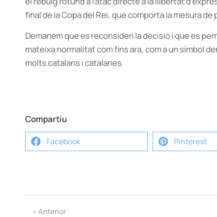
el rebuig rotund a l’atac directe a la llibertat d’expr
final de la Copa del Rei, que comporta la mesura de p
Demanem que es reconsideri la decisió i que es perm
mateixa normalitat com fins ara, com a un símbol dem
molts catalans i catalanes.
Compartiu
Facebook
Pinterest
< Anterior