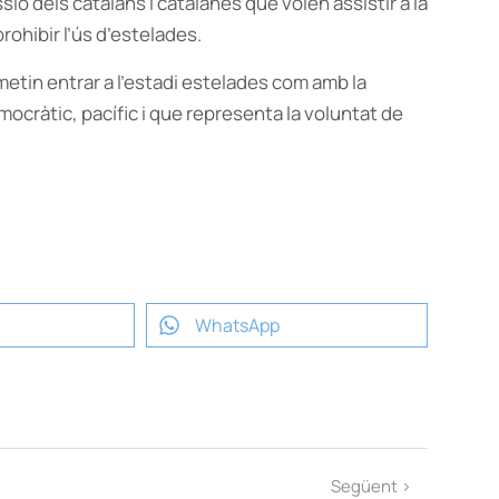
essió dels catalans i catalanes que volen assistir a la
rohibir l’ús d’estelades.
etin entrar a l’estadi estelades com amb la
ocràtic, pacífic i que representa la voluntat de
WhatsApp
Següent >