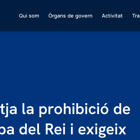
Qui som
Òrgans de govern
Activitat
Tr
ja la prohibició de
pa del Rei i exigeix