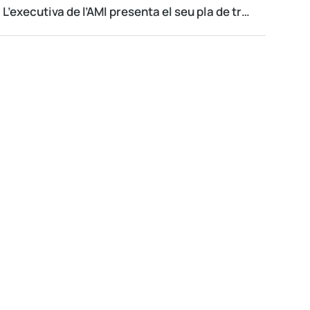
L’executiva de l’AMI presenta el seu pla de treball a Forcadell i reitera el suport al procés