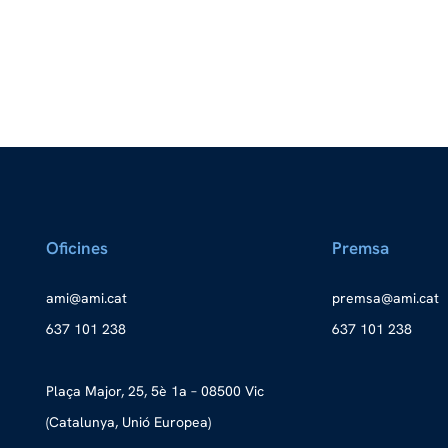
Oficines
Premsa
a
ma@im
tac.i
merp
ma@as
tac.i
637 101 238
637 101 238
Plaça Major, 25, 5è 1a – 08500 Vic
(Catalunya, Unió Europea)