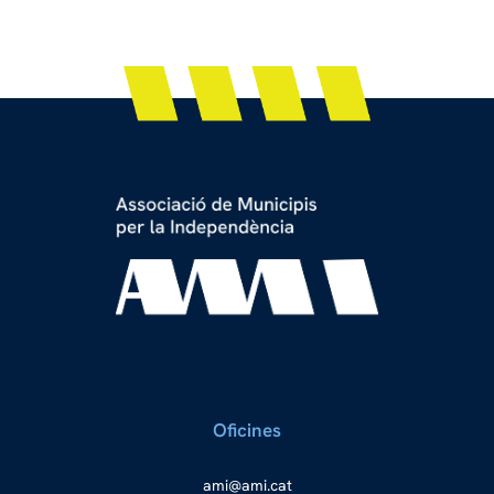
Oficines
a
ma@im
tac.i