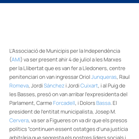
L’Associació de Municipis per la Independència
(
AMI
) va ser present ahir 4 de juliol a les Marxes
per la Llibertat que es van fer a Lledoners, centre
penitenciari on van ingressar Oriol
Junqueras
, Raul
Romeva
, Jordi
Sánchez
i Jordi
Cuixart
, i al Puig de
les Basses, presó on van arribar l’expresidenta del
Parlament, Carme
Forcadell
, i Dolors
Bassa
. El
president de l’entitat municipalista, Josep M.
Cervera
, va ser a Figueres on va dir que els presos
polítics “continuen essent ostatges d’una justícia
arbitrària que segresta els nostres líders socials i