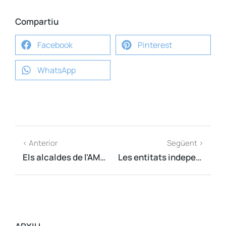
Compartiu
Facebook
Pinterest
WhatsApp
< Anterior
Següent >
Els alcaldes de l'AMI demanaran una reunió amb el president de l'Estat espanyol
Les entitats independentistes presenten la Diada per la República 2018