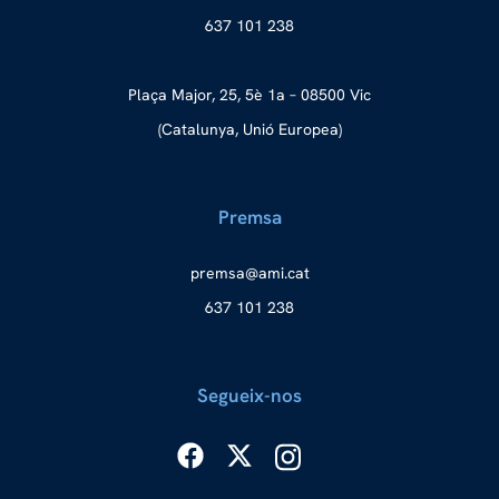
637 101 238
Plaça Major, 25, 5è 1a – 08500 Vic
(Catalunya, Unió Europea)
Premsa
merp
ma@as
tac.i
637 101 238
Segueix-nos