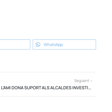
.
WhatsApp
Següent >
L'AMI DONA SUPORT ALS ALCALDES INVESTIGATS PERQUÈ DEMANIN L'ARXIVAMENT DE LA CAUSA PER L'1-O