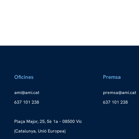
Oficines
Premsa
a
ma@im
tac.i
merp
ma@as
tac.i
637 101 238
637 101 238
Plaça Major, 25, 5è 1a – 08500 Vic
(Catalunya, Unió Europea)