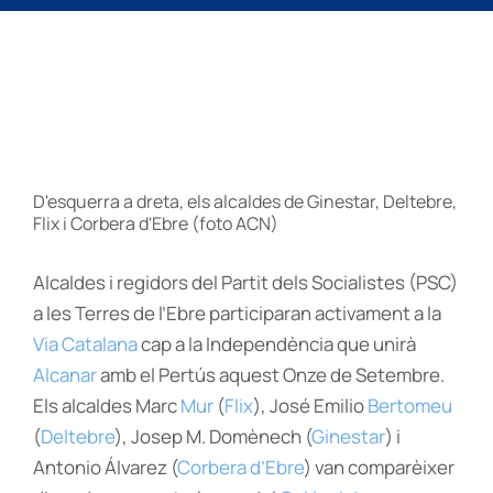
D'esquerra a dreta, els alcaldes de Ginestar, Deltebre,
Flix i Corbera d'Ebre (foto ACN)
Alcaldes i regidors del Partit dels Socialistes (PSC)
a les Terres de l’Ebre participaran activament a la
Via Catalana
cap a la Independència que unirà
Alcanar
amb el Pertús aquest Onze de Setembre.
Els alcaldes Marc
Mur
(
Flix
), José Emilio
Bertomeu
(
Deltebre
), Josep M. Domènech (
Ginestar
) i
Antonio Álvarez (
Corbera d’Ebre
) van comparèixer