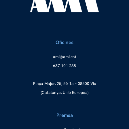
Oficines
a
ma@im
tac.i
637 101 238
Plaça Major, 25, 5è 1a – 08500 Vic
(Catalunya, Unió Europea)
Premsa