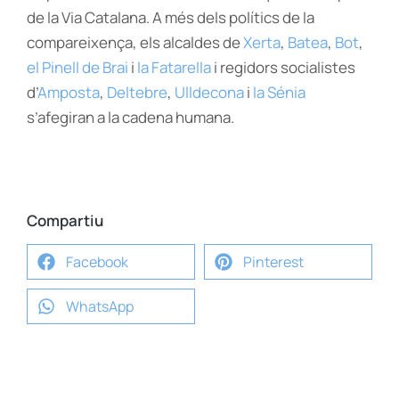
de la Via Catalana. A més dels polítics de la
compareixença, els alcaldes de
Xerta
,
Batea
,
Bot
,
el Pinell de Brai
i
la Fatarella
i regidors socialistes
d’
Amposta
,
Deltebre
,
Ulldecona
i
la Sénia
s’afegiran a la cadena humana.
Compartiu
Facebook
Pinterest
WhatsApp