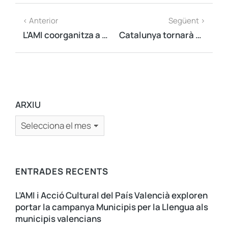
< Anterior
Següent >
L'AMI coorganitza a Tarragona un acte unitari d'afirmació nacional
Catalunya tornarà a demostrar al món que vol convertir-se en un nou Estat d'Europa
ARXIU
ENTRADES RECENTS
L’AMI i Acció Cultural del País Valencià exploren
portar la campanya Municipis per la Llengua als
municipis valencians