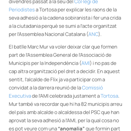
divendres passat a la seu del
Col·legi de
Periodistes
a Tortosa per explicar les raons de la
seva adhesió a la cadena sobiranista i fer una crida
a la ciutadania perquè se sumi a l’acte organitzat
per l’Assemblea Nacional Catalana (
ANC
).
El batlle Marc Mur va voler deixar clar que formen
part de l’Assemblea General de l’Associació de
Municipis per la Independència (
AMI
) i no pas de
cap altra organització pel dret a decidir. En aquest
sentit, l’alcalde de Flix ja va participar com a
convidat a la darrera reunió de la
Comissió
Executiva
de l’AMI celebrada justament a
Tortosa
.
Mur també va recordar que hi ha 82 municipis arreu
del país amb alcalde o alcaldessa del PSC que han
aprovat la seva adhesió a l’AMI, per la qual cosa no
es pot veure com una
“anomalia”
que formin part