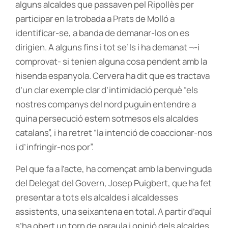
alguns alcaldes que passaven pel Ripollès per
participar en la trobada a Prats de Molló a
identificar-se, a banda de demanar-los on es
dirigien. A alguns fins i tot se’ls i ha demanat ¬-i
comprovat- si tenien alguna cosa pendent amb la
hisenda espanyola. Cervera ha dit que es tractava
d’un clar exemple clar d’intimidació perquè “els
nostres companys del nord puguin entendre a
quina persecució estem sotmesos els alcaldes
catalans”, i ha retret “la intenció de coaccionar-nos
i d’infringir-nos por”.
Pel que fa a l’acte, ha començat amb la benvinguda
del Delegat del Govern, Josep Puigbert, que ha fet
presentar a tots els alcaldes i alcaldesses
assistents, una seixantena en total. A partir d’aquí
s’ha obert un torn de paraula i opinió dels alcaldes.