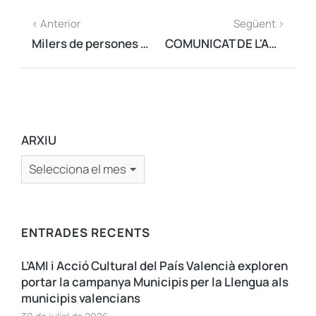
< Anterior
Següent >
Milers de persones exigeixen l'alliberament dels presos polítics
COMUNICAT DE L'AMI DAVANT LA PROHIBICIÓ D'INSTAL·LAR LA BANDERA ESTELADA EN ESPAIS PÚBLICS
ARXIU
ENTRADES RECENTS
L’AMI i Acció Cultural del País Valencià exploren
portar la campanya Municipis per la Llengua als
municipis valencians