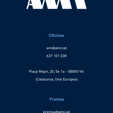
Oficines
a
ma@im
tac.i
637 101 238
Plaça Major, 25, 5è 1a – 08500 Vic
(Catalunya, Unió Europea)
Premsa
merp
ma@as
tac.i