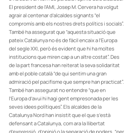
El president de l’AMI, Josep M. Cervera ha volgut
agrair al centenar d’alcaldes signants “el
compromís amb els nostres drets polítics i socials”.
També ha assegurat que “aquesta situació que
pateix Catalunya no és de fàcil encaix a l’Europa
del segle XXI, però és evident que hi ha moltes
institucions que miren cap a un altre costat”. Des
de la part francesa han reiterat la seva solidaritat
amb el poble català “de qui sentim una gran
admiració pel pacifisme que sempre han practicat”.
També han assegurat no entendre “que en
l’Europa d’avui hi hagi gent empresonada per les
seves idees polítiques”. Els alcaldes de la
Catalunya Nord han insistit que el que s’està
defensant a Catalunya, com ara la llibertat
d’expressió, d’opinió o la separació de poders, “per