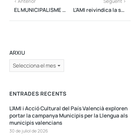
< Anterior
Següent >
EL MUNICIPALISME CATALÀ CONSENSUA UNA MOCIÓ DE REBUIG A LA RESOLUCIÓ DE LA JEC CONTRA EL PRESIDENT TORRA I L'EURODIPUTAT JUNQUERAS
L'AMI reivindica la seva presència a la taula de diàleg de partits i entitats, on no ha estat convidada
ARXIU
ENTRADES RECENTS
L’AMI i Acció Cultural del País Valencià exploren
portar la campanya Municipis per la Llengua als
municipis valencians
30 de juliol de 2026