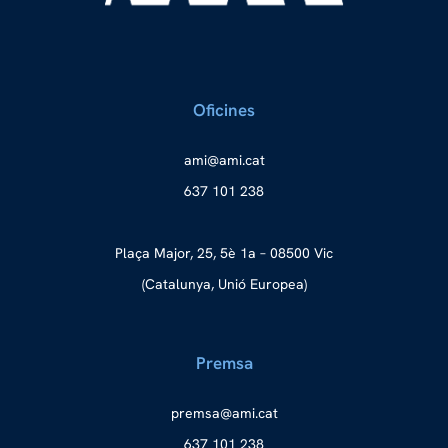
Oficines
a
ma@im
tac.i
637 101 238
Plaça Major, 25, 5è 1a – 08500 Vic
(Catalunya, Unió Europea)
Premsa
merp
ma@as
tac.i
637 101 238