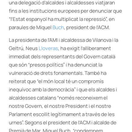
una delegació d’alcaldes i alcaldesses viatjaran
fins a les institucions europees per denunciar que
“l’Estat espanyol ha multiplicat la repressió”, en
paraules de Miquel
Buch
, president de l’ACM.
La presidenta de l’AMI i alcaldessa de Vilanova i la
Geltrú, Neus
Lloveras
, ha exigit l’alliberament
immediat dels representants del Govern català
que són “presos polítics” i ha denunciat la
vulneració de drets fonamentals. També ha
reiterat que “el món local té un compromís
inequívoc amb la democràcia” i que els alcaldes i
alcaldesses catalans “només reconeixem el
nostre Govern, el nostre President i el nostre
Parlament escollit legítimament a través de les
urnes”. Segons el president de l’ACM i alcalde de
Premià de Mar, Miquel Buch, “condemnem