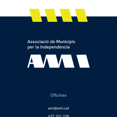
Oficines
a
ma@im
tac.i
637 101 238