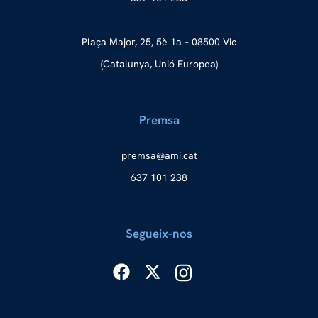
Plaça Major, 25, 5è 1a – 08500 Vic
(Catalunya, Unió Europea)
Premsa
merp
ma@as
tac.i
637 101 238
Segueix-nos