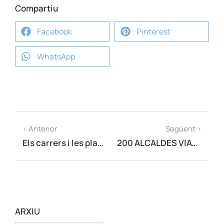
Compartiu
Facebook
Pinterest
WhatsApp
< Anterior
Següent >
Els carrers i les places es tornen a omplir per exigir la llibertat dels presos
200 ALCALDES VIATGEN A BRUSSEL·LES PER INTERNACIONALITZAR LA PERSECUCIÓ DE L’ESTAT QUE PATEIXEN ELS REPRESENTANTS POLÍTICS CATALANS
ARXIU