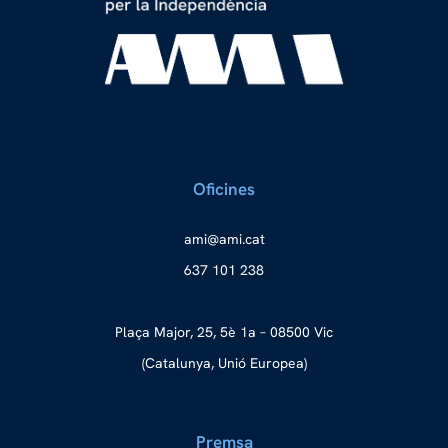
Oficines
a
ma@im
tac.i
637 101 238
Plaça Major, 25, 5è 1a – 08500 Vic
(Catalunya, Unió Europea)
Premsa