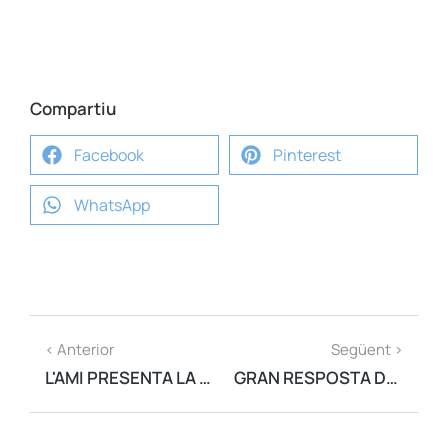
Compartiu
Facebook
Pinterest
WhatsApp
< Anterior
Següent >
L'AMI PRESENTA LA CAMPANYA "REPUBLIQUEM" PER MOSTRAR EL SUPORT DEL MÓN LOCAL A LA REPÚBLICA
GRAN RESPOSTA DELS AJUNTAMENTS CATALANS A LA CAMPANYA PER COMMEMORAR L'1-O, "REPUBLIQUEM"