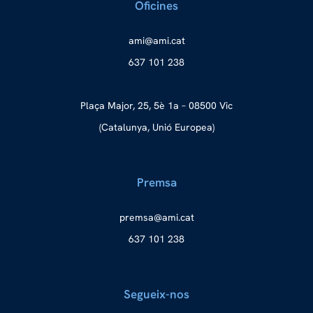
Oficines
a
ma@im
tac.i
637 101 238
Plaça Major, 25, 5è 1a – 08500 Vic
(Catalunya, Unió Europea)
Premsa
merp
ma@as
tac.i
637 101 238
Segueix-nos