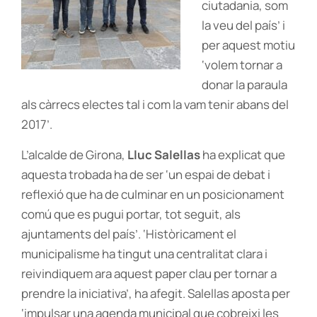
ciutadania, som
la veu del país’ i
per aquest motiu
‘volem tornar a
donar la paraula
als càrrecs electes tal i com la vam tenir abans del
2017’.
L’alcalde de Girona,
Lluc Salellas
ha explicat que
aquesta trobada ha de ser ‘un espai de debat i
reflexió que ha de culminar en un posicionament
comú que es pugui portar, tot seguit, als
ajuntaments del país’. ‘Històricament el
municipalisme ha tingut una centralitat clara i
reivindiquem ara aquest paper clau per tornar a
prendre la iniciativa’, ha afegit. Salellas aposta per
‘impulsar una agenda municipal que cobreixi les