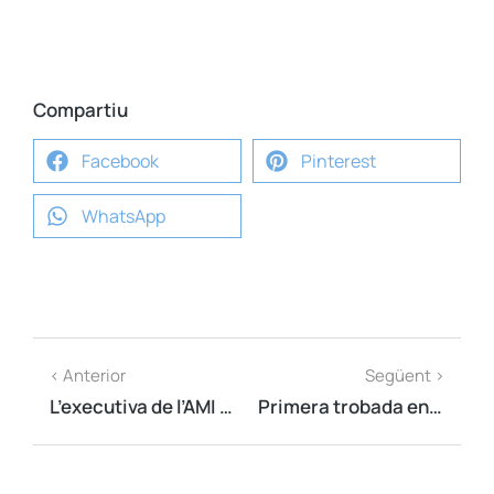
Compartiu
Facebook
Pinterest
WhatsApp
< Anterior
Següent >
L’executiva de l’AMI s’ha reunit avui a Girona
Primera trobada entre la nova presidència del Consell per la República i l’AMI