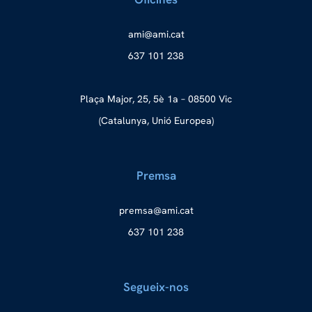
a
ma@im
tac.i
637 101 238
Plaça Major, 25, 5è 1a – 08500 Vic
(Catalunya, Unió Europea)
Premsa
merp
ma@as
tac.i
637 101 238
Segueix-nos