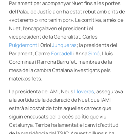
Parlament per acompanyar Nuet fins a les portes
del Palau de Justícia on ha estat rebut amb crits de
«votarem» o «no tenim por». La comitiva, a més de
Nuet, l’encapçalaven el president i el
vicepresident de la Generalitat, Carles
Puigdemont
i Oriol
Junqueras
; la presidenta del
Parlament, Carme
Forcadell
i Anna
Simó
, Lluís
Corominas i Ramona Barrufet, membres de la
mesa de la cambra Catalana investigats pels
mateixos fets.
La presidenta de l’AMI, Neus
Lloveras
, assegurava
a la sortida de la declaració de Nuet que l’AMI
estarà al costat de tots aquelles càrrecs que
siguin encausats pel procés polític que viu
Catalunya. També ha lamentat el canvi d’actitud
de la presidència del TSJC. Aquest dilluns s’ha