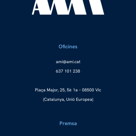
Oficines
a
ma@im
tac.i
637 101 238
Plaça Major, 25, 5è 1a – 08500 Vic
(Catalunya, Unió Europea)
Premsa