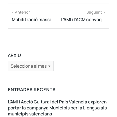
< Anterior
Següent >
Mobilització massiva de suport al Govern i a la convocatòria del referèndum de l’1 d’octubre
L'AMI i l'ACM convoquen un acte per visualitzar la implicació del municipalisme amb el Referèndum
ARXIU
ENTRADES RECENTS
L’AMI i Acció Cultural del País Valencià exploren
portar la campanya Municipis per la Llengua als
municipis valencians