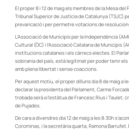
El proper 8 i 12 de maig els membres de la Mesa del 
Tribunal Superior de Justícia de Catalunya (TSJC) 
prevaricació i per permetre votacions de resolucion
L’Associació de Municipis per la Independència (AM
Cultural (ÒC) i l’Associació Catalana de Municipis 
institucions catalanes i els càrrecs electes. El Par
sobirania del país, està legitimat per poder tenir el
amb plena llibertat i sense coaccions.
Per aquest motiu, el proper dilluns dia 8 de maig a 
declarar la presidenta del Parlament, Carme Forcadell
trobada serà a l’estàtua de Francesc Rius i Taulet, c
de Pujades.
De cara a divendres dia 12 de maig a les 8:30h s’aco
Corominas, i la secretària quarta, Ramona Barrufet. 