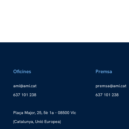
Oficines
Premsa
a
ma@im
tac.i
merp
ma@as
tac.i
637 101 238
637 101 238
Plaça Major, 25, 5è 1a – 08500 Vic
(Catalunya, Unió Europea)