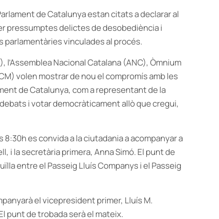
Parlament de Catalunya estan citats a declarar al
per pressumptes delictes de desobediència i
s parlamentàries vinculades al procés.
I), l’Assemblea Nacional Catalana (ANC), Òmnium
(ACM) volen mostrar de nou el compromís amb les
lament de Catalunya, com a representant de la
s debats i votar democràticament allò que cregui,
les 8:30h es convida a la ciutadania a acompanyar a
, i la secretària primera, Anna Simó. El punt de
ruïlla entre el Passeig Lluís Companys i el Passeig
mpanyarà el vicepresident primer, Lluís M.
El punt de trobada serà el mateix.