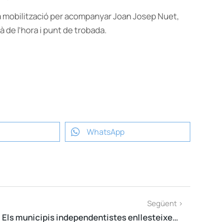
na mobilització per acompanyar Joan Josep Nuet,
 de l’hora i punt de trobada.
WhatsApp
Següent >
Els municipis independentistes enllesteixen preparatius per quan es premi el «play» del Referèndum