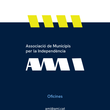
Oficines
a
ma@im
tac.i