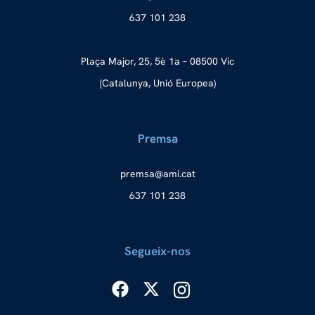
637 101 238
Plaça Major, 25, 5è 1a – 08500 Vic
(Catalunya, Unió Europea)
Premsa
merp
ma@as
tac.i
637 101 238
Segueix-nos