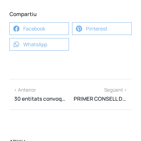
Compartiu
Facebook
Pinterest
WhatsApp
< Anterior
Següent >
30 entitats convoquen una mobilització davant la cimera Hispano-Francesa del propers dijous
PRIMER CONSELL DIRECTIU DE L'ANY A TORREDEMBARRA (TARRAGONÈS)