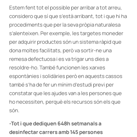
Estem fent tot el possible per arribar a tot arreu,
considero que sí que s’està arribant, tot i que hi ha
procediments que per la seva pròpia naturalesa
s’alenteixen. Per exemple, les targetes moneder
per adquirir productes són un sistema ràpid que
dona moltes facilitats, però va sortir-ne una
remesa defectuosa i es va trigar uns dies a
resoldre-ho. També funcionen les xarxes
espontànies i solidàries però en aquests cassos
també s’ha de fer un mínim d’estudi previ per
constatar que les ajudes van a les persones que
ho necessiten, perquè els recursos són els que
són.
-Tot i que dediquen 648h setmanals a
desinfectar carrers amb 145 persones