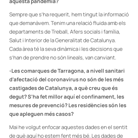
aquesta pandèmia?
Sempre que s’ha requerit, hem tingut la informació
que demanàvem. Tenim una relació fluida amb els
departaments de Treball, Afers socials i família,
Salut i Interior de la Generalitat de Catalunya.
Cada àrea té la seva dinàmica i les decisions que
s’han de prendre no són lineals, van canviant.
-Les comarques de Tarragona, a nivell sanitari
d’afectació del coronavirus no són de les més
castigades de Catalunya, a què creu que és
degut? S’ha fet millor aquí el confinament, les
mesures de prevenció? Les residències són les
que apleguen més casos?
Mai he volgut enfocar aquestes dades en el sentit
de què aquí ho estem fent més bé. Les dades de