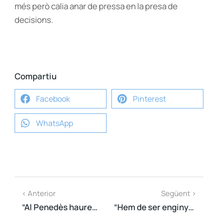
més però calia anar de pressa en la presa de
decisions.
Compartiu
Facebook
Pinterest
WhatsApp
< Anterior
Següent >
“Al Penedès haurem de prendre mesures per ajudar el sector de la vinya, la DO Cava ja n’està prenent i esperem que siguin el màxim d’afortunades per a tothom”
“Hem de ser enginyosos i pensar la manera, juntament amb les empreses, de trobar alguna sortida perquè si no moltes no aguantaran”