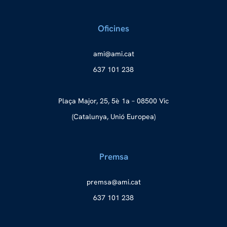
Oficines
a
ma@im
tac.i
637 101 238
Plaça Major, 25, 5è 1a – 08500 Vic
(Catalunya, Unió Europea)
Premsa
merp
ma@as
tac.i
637 101 238