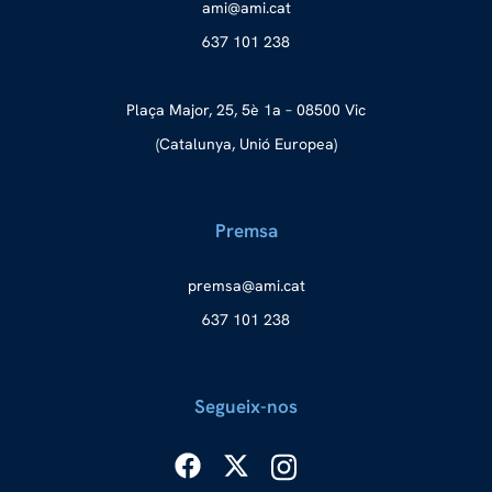
a
ma@im
tac.i
637 101 238
Plaça Major, 25, 5è 1a – 08500 Vic
(Catalunya, Unió Europea)
Premsa
merp
ma@as
tac.i
637 101 238
Segueix-nos