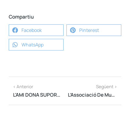
Compartiu
Facebook
Pinterest
WhatsApp
< Anterior
Següent >
L'AMI DONA SUPORT A L'EX-ALCALDE DE DOSRIUS, QUE DECLARA PER L'1O
L’Associació De Municipis Per La Independència Ha Presentat Els Actes Per Commemorar Els 10 Anys