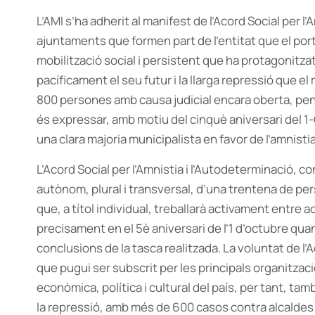
L’AMI s’ha adherit al manifest de l’Acord Social per l
ajuntaments que formen part de l’entitat que el port
mobilització social i persistent que ha protagonitzat 
pacíficament el seu futur i la llarga repressió que 
800 persones amb causa judicial encara oberta, penes
és expressar, amb motiu del cinquè aniversari del 1-O
una clara majoria municipalista en favor de l’amnistia
L’Acord Social per l’Amnistia i l’Autodeterminació, co
autònom, plural i transversal, d’una trentena de per
que, a títol individual, treballarà activament entre a
precisament en el 5è aniversari de l’1 d’octubre qua
conclusions de la tasca realitzada. La voluntat de l’
que pugui ser subscrit per les principals organitzacio
econòmica, política i cultural del país, per tant, 
la repressió, amb més de 600 casos contra alcaldes 