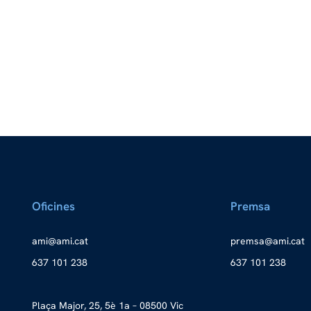
Oficines
Premsa
a
ma@im
tac.i
merp
ma@as
tac.i
637 101 238
637 101 238
Plaça Major, 25, 5è 1a – 08500 Vic