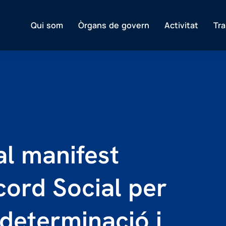
Qui som
Òrgans de govern
Activitat
Tr
al manifest
cord Social per
odeterminació i