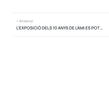
< Anterior
L'EXPOSICIÓ DELS 10 ANYS DE L'AMI ES POT VEURE A PALAMÓS FINS EL 5 DE JUNY