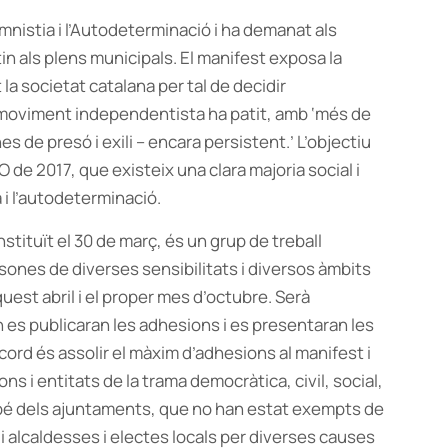
’Amnistia i l’Autodeterminació i ha demanat als
in als plens municipals. El manifest exposa la
la societat catalana per tal de decidir
el moviment independentista ha patit, amb ‘més de
 de presó i exili – encara persistent.’ L’objectiu
 de 2017, que existeix una clara majoria social i
 i l’autodeterminació.
nstituït el 30 de març, és un grup de treball
sones de diverses sensibilitats i diversos àmbits
quest abril i el proper mes d’octubre. Serà
n es publicaran les adhesions i es presentaran les
Acord és assolir el màxim d’adhesions al manifest i
ns i entitats de la trama democràtica, civil, social,
també dels ajuntaments, que no han estat exempts de
i alcaldesses i electes locals per diverses causes