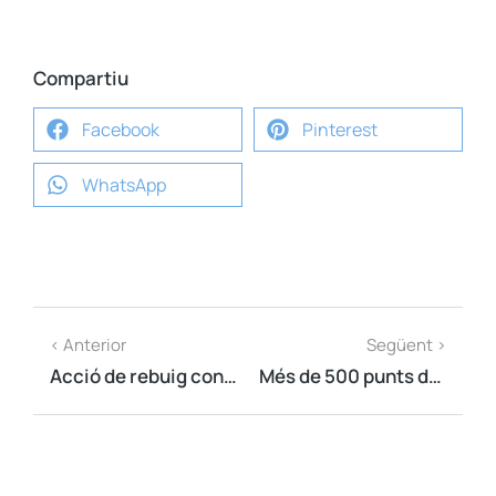
Compartiu
Facebook
Pinterest
WhatsApp
< Anterior
Següent >
Acció de rebuig contra la monarquia espanyola durant la visita de Felip VI a Martorell
Més de 500 punts de recollida de signatures per la llei d'amnistia arreu del país