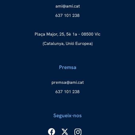
a
ma@im
tac.i
637 101 238
Plaça Major, 25, 5è 1a – 08500 Vic
(Catalunya, Unió Europea)
Premsa
merp
ma@as
tac.i
637 101 238
Segueix-nos