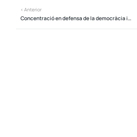
< Anterior
​Concentració en defensa de la democràcia i les institucions a les portes del TSJC el 7 de març