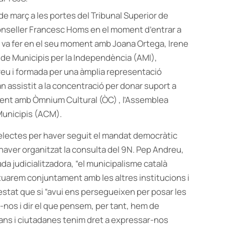
de març a les portes del Tribunal Superior de
onseller Francesc Homs en el moment d’entrar a
s va fer en el seu moment amb Joana Ortega, Irene
ó de Municipis per la Independència (AMI),
eu i formada per una àmplia representació
an assistit a la concentració per donar suport a
ament amb Òmnium Cultural (ÒC) , l’Assemblea
Municipis (ACM).
 electes per haver seguit el mandat democràtic
i haver organitzat la consulta del 9N. Pep Andreu,
da judicialitzadora, “el municipalisme català
actuarem conjuntament amb les altres institucions i
estat que si “avui ens persegueixen per posar les
nos i dir el que pensem, per tant, hem de
dans i ciutadanes tenim dret a expressar-nos