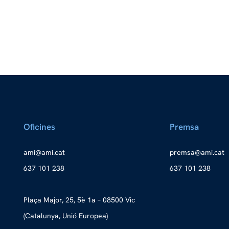
Oficines
Premsa
a
ma@im
tac.i
merp
ma@as
tac.i
637 101 238
637 101 238
Plaça Major, 25, 5è 1a – 08500 Vic
(Catalunya, Unió Europea)