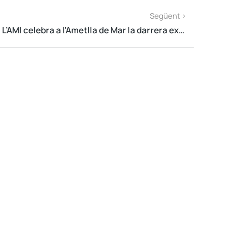
Següent >
L’AMI celebra a l'Ametlla de Mar la darrera executiva abans de la seva Assemblea General