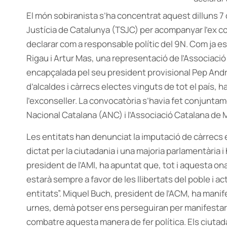
El món sobiranista s’ha concentrat aquest dilluns 7 
Justícia de Catalunya (TSJC) per acompanyar l’ex c
declarar com a responsable polític del 9N. Com ja e
Rigau i Artur Mas, una representació de l’Associaci
encapçalada pel seu president provisional Pep Andr
d’alcaldes i càrrecs electes vinguts de tot el país, h
l’exconseller. La convocatòria s’havia fet conjunt
Nacional Catalana (ANC) i l’Associació Catalana de 
Les entitats han denunciat la imputació de càrrecs
dictat per la ciutadania i una majoria parlamentària 
president de l’AMI, ha apuntat que, tot i aquesta ona
estarà sempre a favor de les llibertats del poble i 
entitats”. Miquel Buch, president de l’ACM, ha manif
urnes, demà potser ens perseguiran per manifestar-
combatre aquesta manera de fer política. Els ciuta