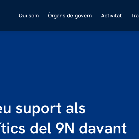
Qui som
Òrgans de govern
Activitat
Tr
eu suport als
tics del 9N davant