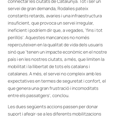
connectar les ciutats de Catalunya. Tot i ser un
servei de gran demanda, Rodalies pateix
constants retards, avaries i una infraestructura
insuficient, que provoca un servei irregular,
ineficient i podríem dir que, a vegades, ‘fins i tot
perillós’. Aquestes mancances no només
repercuteixen en la qualitat de vida dels usuaris
sinó que ‘tenen un impacte econòmic en el nostre
país i en les nostres ciutats, a més, que limiten la
mobilitat i la llibertat de tots els catalans i
catalanes. A més, el servei no compleix amb les
expectatives en termes de seguretat i confort, el
que genera una gran frustració i incomoditats
entre els passatgers’, conclou.
Les dues següents accions passen per donar
suport i afegir-se a les diferents mobilitzacions