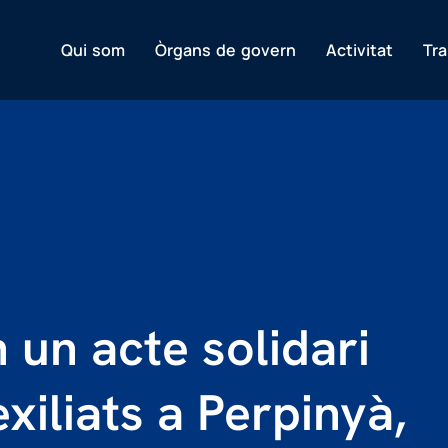
Qui som
Òrgans de govern
Activitat
Tr
 un acte solidari
xiliats a Perpinyà,