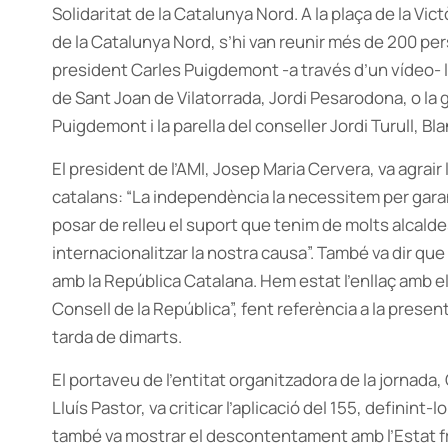
Solidaritat de la Catalunya Nord. A la plaça de la Vi
de la Catalunya Nord, s’hi van reunir més de 200 perso
president Carles Puigdemont -a través d’un vídeo- la
de Sant Joan de Vilatorrada, Jordi Pesarodona, o l
Puigdemont i la parella del conseller Jordi Turull, Bl
El president de l’AMI, Josep Maria Cervera, va agrair
catalans: “La independència la necessitem per garant
posar de relleu el suport que tenim de molts alcald
internacionalitzar la nostra causa”. També va dir q
amb la República Catalana. Hem estat l’enllaç amb e
Consell de la República”, fent referència a la presen
tarda de dimarts.
El portaveu de l’entitat organitzadora de la jornada
Lluís Pastor, va criticar l’aplicació del 155, definint-
també va mostrar el descontentament amb l’Estat f