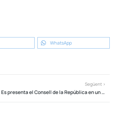
WhatsApp
Següent >
Es presenta el Consell de la República en un acte solemne amb més d'un centenar d'alcaldes