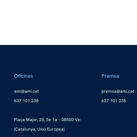
Oficines
Premsa
a
ma@im
tac.i
merp
ma@as
tac.i
637 101 238
637 101 238
Plaça Major, 25, 5è 1a – 08500 Vic
(Catalunya, Unió Europea)