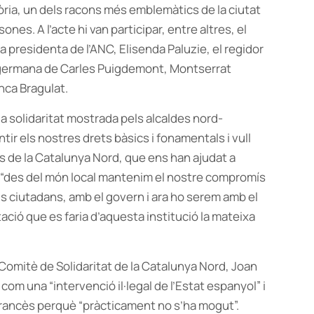
ctòria, un dels racons més emblemàtics de la ciutat
nes. A l’acte hi van participar, entre altres, el
 presidenta de l’ANC, Elisenda Paluzie, el regidor
a germana de Carles Puigdemont, Montserrat
anca Bragulat.
 la solidaritat mostrada pels alcaldes nord-
ir els nostres drets bàsics i fonamentals i vull
es de la Catalunya Nord, que ens han ajudat a
ue “des del món local mantenim el nostre compromís
ls ciutadans, amb el govern i ara ho serem amb el
tació que es faria d’aquesta institució la mateixa
, Comitè de Solidaritat de la Catalunya Nord, Joan
lo com una “intervenció il·legal de l’Estat espanyol” i
rancès perquè “pràcticament no s’ha mogut”.