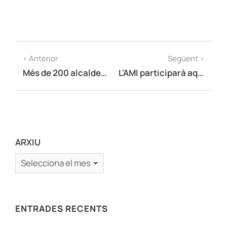
< Anterior
Següent >
Més de 200 alcaldes mostren el suport al Govern legítim de Catalunya a Brussel·les
L'AMI participarà aquest dissabte a la manifestació per exigir l'alliberament dels presos polítics
ARXIU
ENTRADES RECENTS