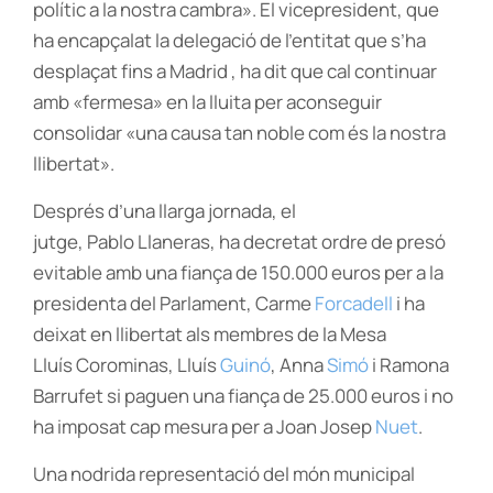
polític a la nostra cambra». El vicepresident, que
ha encapçalat la delegació de l’entitat que s’ha
desplaçat fins a Madrid , ha dit que cal continuar
amb «fermesa» en la lluita per aconseguir
consolidar «una causa tan noble com és la nostra
llibertat».
Després d’una llarga jornada, el
jutge,
Pablo
Llaneras
, ha decretat ordre de presó
evitable amb una fiança de 150.000 euros per a la
presidenta del Parlament, Carme
Forcadell
i ha
deixat en llibertat als membres de la Mesa
Lluís
Corominas
, Lluís
Guinó
, Anna
Simó
i Ramona
Barrufet si paguen una fiança de 25.000 euros i no
ha imposat cap mesura per a Joan Josep
Nuet
.
Una nodrida representació del món municipal