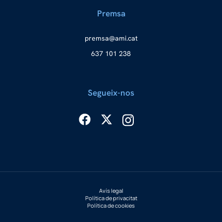
Premsa
merp
ma@as
tac.i
637 101 238
Segueix-nos
Avís legal
Política de privacitat
Política de cookies