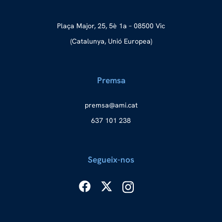
Plaça Major, 25, 5è 1a – 08500 Vic
(Catalunya, Unió Europea)
Premsa
merp
ma@as
tac.i
637 101 238
Segueix-nos