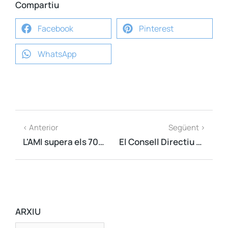
Compartiu
Facebook
Pinterest
WhatsApp
< Anterior
Següent >
L'AMI supera els 700 municipis adherits a punt de celebrar el seu tercer aniversari
El Consell Directiu de l'AMI valorarà a Ripoll els següents passos a seguir en el procés per la independència
ARXIU