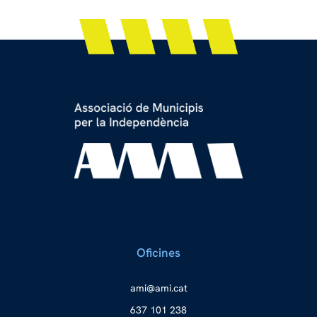
Oficines
a
ma@im
tac.i
637 101 238