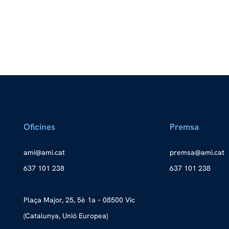
Oficines
Premsa
a
ma@im
tac.i
merp
ma@as
tac.i
637 101 238
637 101 238
Plaça Major, 25, 5è 1a – 08500 Vic
(Catalunya, Unió Europea)