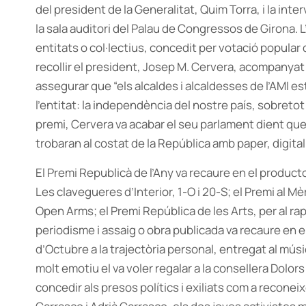
del president de la Generalitat, Quim Torra, i la int
la sala auditori del Palau de Congressos de Girona. 
entitats o col·lectius, concedit per votació popular d
recollir el president, Josep M. Cervera, acompanyat 
assegurar que “els alcaldes i alcaldesses de l’AMI e
l’entitat: la independència del nostre país, sobretot 
premi, Cervera va acabar el seu parlament dient que
trobaran al costat de la República amb paper, digital
El Premi Republicà de l’Any va recaure en el produ
Les clavegueres d’Interior, 1-O i 20-S; el Premi al Mè
Open Arms; el Premi República de les Arts, per al ra
periodisme i assaig o obra publicada va recaure en el
d’Octubre a la trajectòria personal, entregat al músi
molt emotiu el va voler regalar a la consellera Dolors
concedir als presos polítics i exiliats com a reconei