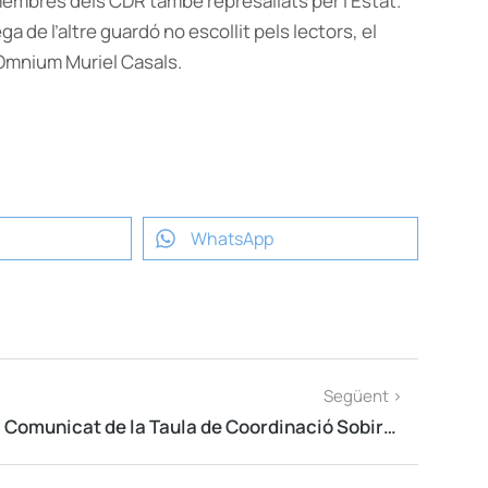
 membres dels CDR també represaliats per l’Estat.
a de l’altre guardó no escollit pels lectors, el
’Òmnium Muriel Casals.
WhatsApp
Següent >
Comunicat de la Taula de Coordinació Sobiranista