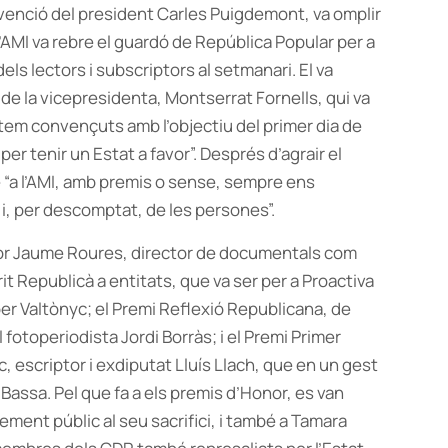
ervenció del president Carles Puigdemont, va omplir
L’AMI va rebre el guardó de República Popular per a
els lectors i subscriptors al setmanari. El va
de la vicepresidenta, Montserrat Fornells, qui va
stem convençuts amb l’objectiu del primer dia de
per tenir un Estat a favor”. Després d’agrair el
 “a l’AMI, amb premis o sense, sempre ens
 i, per descomptat, de les persones”.
ctor Jaume Roures, director de documentals com
rit Republicà a entitats, que va ser per a Proactiva
per Valtònyc; el Premi Reflexió Republicana, de
 fotoperiodista Jordi Borràs; i el Premi Primer
c, escriptor i exdiputat Lluís Llach, que en un gest
 Bassa. Pel que fa a els premis d’Honor, es van
xement públic al seu sacrifici, i també a Tamara