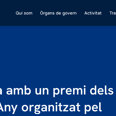
Qui som
Òrgans de govern
Activitat
Tr
 amb un premi dels
Any organitzat pel