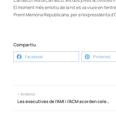
Carrasco i Adrià Carrasco, els dos joves activistes
El moment més emotiu de la nit es va viure en l’entreg
Premi Memòria Republicana, per a l’expresidenta d
Compartiu
Facebook
Pinterest
< Anterior
Les executives de l’AMI i l'ACM acorden celebrar una jornada municipalista l’11 de gener