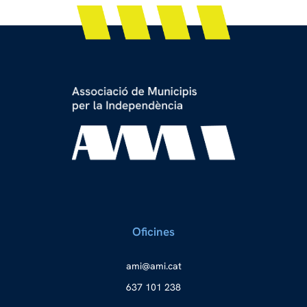
Oficines
a
ma@im
tac.i
637 101 238