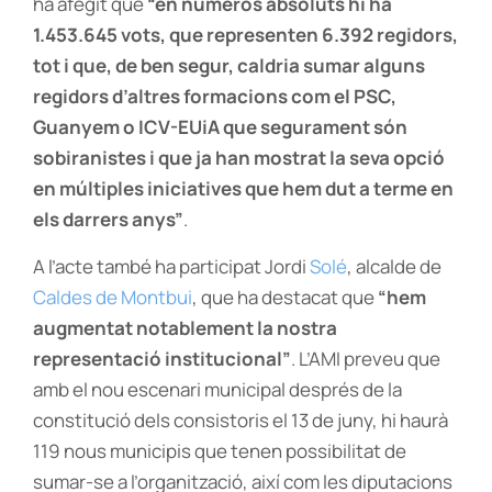
ha afegit que
“en números absoluts hi ha
1.453.645 vots, que representen 6.392 regidors,
tot i que, de ben segur, caldria sumar alguns
regidors d’altres formacions com el PSC,
Guanyem o ICV-EUiA que segurament són
sobiranistes i que ja han mostrat la seva opció
en múltiples iniciatives que hem dut a terme en
els darrers anys”
.
A l’acte també ha participat Jordi
Solé
, alcalde de
Caldes de Montbui
, que ha destacat que
“hem
augmentat notablement la nostra
representació institucional”
. L’AMI preveu que
amb el nou escenari municipal després de la
constitució dels consistoris el 13 de juny, hi haurà
119 nous municipis que tenen possibilitat de
sumar-se a l’organització, així com les diputacions