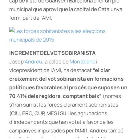
cap de llista de Guanyem Barcelona a fer un ple
municipal que aprovi que la capital de Catalunya
formi part de l’AMI.
INCREMENT DEL VOT SOBIRANISTA
Josep
Andreu
, alcalde de
Montblanc
i
vicepresident de l’AMI, ha destacat
“el clar
creixement del vot sobiranista en formacions
polítiques favorables al procés que suposen un
70,41% dels regidors, comptant baix”
(només
s’han sumat les forces clarament sobiranistes
(CiU, ERC, CUP, MES i SI) i les agrupacions
d’independents que han votat a favor de les
campanyes impulsades per l’AMI). Andreu també