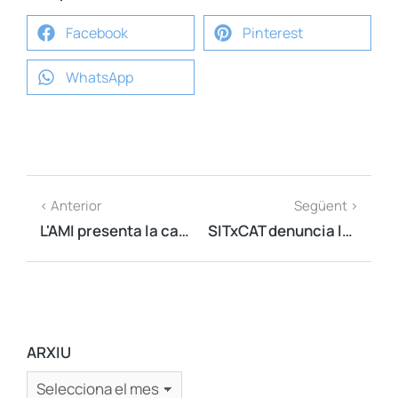
Facebook
Pinterest
WhatsApp
< Anterior
Següent >
L'AMI presenta la campanya 'Regidor/a per la independència' i fa balanç de les eleccions municipals
SITxCAT denuncia la intolerable ingerència de la delegada del Govern als plens de constitució dels ajuntaments
ARXIU