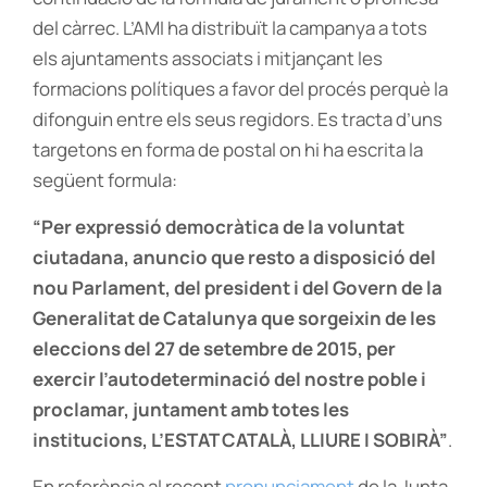
del càrrec. L’AMI ha distribuït la campanya a tots
els ajuntaments associats i mitjançant les
formacions polítiques a favor del procés perquè la
difonguin entre els seus regidors. Es tracta d’uns
targetons en forma de postal on hi ha escrita la
següent formula:
“Per expressió democràtica de la voluntat
ciutadana, anuncio que resto a disposició del
nou Parlament, del president i del Govern de la
Generalitat de Catalunya que sorgeixin de les
eleccions del 27 de setembre de 2015, per
exercir l’autodeterminació del nostre poble i
proclamar, juntament amb totes les
institucions, L’ESTAT CATALÀ, LLIURE I SOBIRÀ”
.
En referència al recent
pronunciament
de la Junta