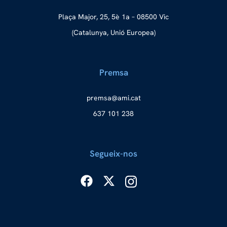
Plaça Major, 25, 5è 1a – 08500 Vic
(Catalunya, Unió Europea)
Premsa
merp
ma@as
tac.i
637 101 238
Segueix-nos