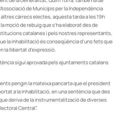
dent de la Generalitat, Quim Torra, també ha de
L’Associació de Municipis per la Independència
i altres càrrecs electes, aquesta tarda a les 19h
 la moció de rebuig que s’ha elaborat des de
nstitucions catalanes i pels nostres representants,
ue la inhabilitació és conseqüència d’uns fets que
 la llibertat d’expressió.
tència sigui aprovada pels ajuntaments catalans
ments pengin la mateixa pancarta que el president
 portat a la inhabilitació, en una sentència que des
que deriva de la instrumentalització de diverses
lectoral Central”.