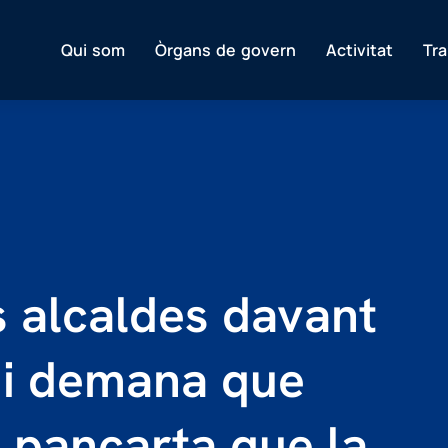
Qui som
Òrgans de govern
Activitat
Tr
s alcaldes davant
 i demana que
 pancarta que la