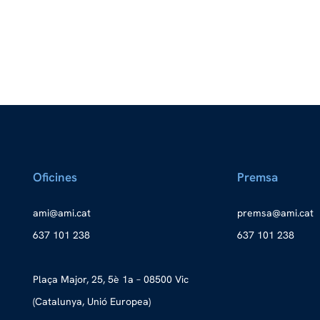
Oficines
Premsa
a
ma@im
tac.i
merp
ma@as
tac.i
637 101 238
637 101 238
Plaça Major, 25, 5è 1a – 08500 Vic
(Catalunya, Unió Europea)