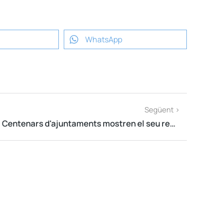
WhatsApp
Següent >
Centenars d'ajuntaments mostren el seu rebuig a la inhabilitació del president Quim Torra