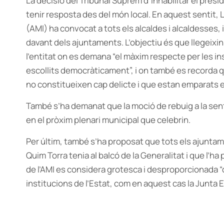
La decisió del Tribunal Suprem d’inhabilitar el presi
tenir resposta des del món local. En aquest sentit, 
(AMI) ha convocat a tots els alcaldes i alcaldesses, 
davant dels ajuntaments. L’objectiu és que llegeixin
l’entitat on es demana “el màxim respecte per les i
escollits democràticament”, i on també es recorda q
no constitueixen cap delicte i que estan emparats en
També s’ha demanat que la moció de rebuig a la sen
en el pròxim plenari municipal que celebrin.
Per últim, també s’ha proposat que tots els ajunta
Quim Torra tenia al balcó de la Generalitat i que l’ha
de l’AMI es considera grotesca i desproporcionada “
institucions de l’Estat, com en aquest cas la Junta E