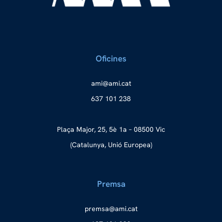
Oficines
a
ma@im
tac.i
637 101 238
Plaça Major, 25, 5è 1a – 08500 Vic
(Catalunya, Unió Europea)
Premsa
merp
ma@as
tac.i