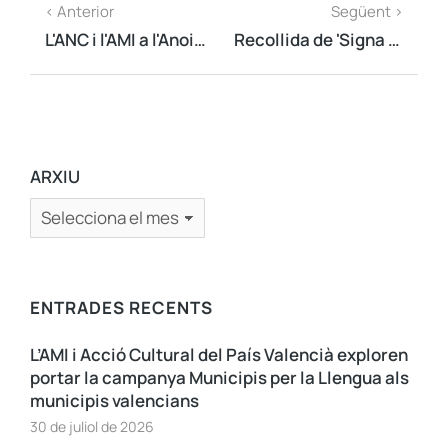
< Anterior
Següent >
L'ANC i l'AMI a l'Anoia, mobilitzada per impulsar el 'Signa un vot'
Recollida de 'Signa un vot per la independència' del 22 i 23 de març
ARXIU
ENTRADES RECENTS
L’AMI i Acció Cultural del País Valencià exploren
portar la campanya Municipis per la Llengua als
municipis valencians
30 de juliol de 2026