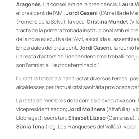
Aragonès
, i la consellera de la presidència,
Laura V
el president de l’AMI,
Jordi Gaseni
(L’Ametlla de Mar
(Fornells de la Selva), la vocal
Cristina Mundet
(Vil
tracta de la primera trobada institucional amb el p
de la nova executiva de l’AMI, escollida a l’assemble
En paraules del president,
Jordi Gaseni
, la reunió h
i la resta d’actors de l’idependentisme treballi con
son l’amnistia i l’autodeterminació.’
Durant la trobada s’han tractat diversos temes, posa
alcaldesses per l’actual crisi sanitària provocada per
La resta de membres de la comissió executiva son:
vicepresident segon;
Jordi Molinera
(Altafulla), v
Llobregat), secretari;
Elisabet Lizaso
(Camarasa), 
Sònia Tena
(reg. Les Franqueses del Vallès), vocal.