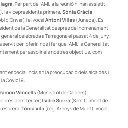
ilagrà
. Per part de l’AMI, a la reunió hi han assistit:
), la vicepresidenta primera,
Sònia Gràcia
obí d’Onyar) i el vocal
Antoni Villas
(Juneda). Es
resident de la Generalitat després del nomenament
a general celebrada a Tarragona el passat 4 de juny.
a servit per ‘oferir-nos i fer que l’AMI, la Generalitat
juntament per assolir els nostres objectius, com
nt especial incís en la preocupació dels alcaldes i
 la Covid19.
Ramon Vancells
(Monistrol de Calders),
icepresident tercer;
Isidre Sierra
(Sant Climent de
tresorera;
Tònia Vila
(reg. Arenys de Munt), vocal;