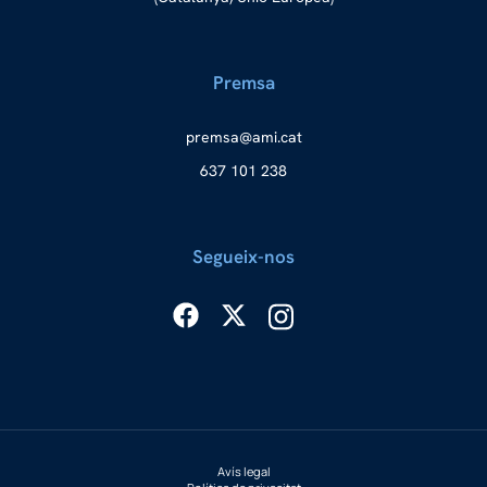
Premsa
merp
ma@as
tac.i
637 101 238
Segueix-nos
Avís legal