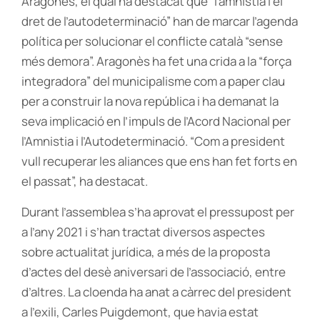
Aragonès, el qual ha destacat que “l’amnistia i el
dret de l’autodeterminació” han de marcar l’agenda
política per solucionar el conflicte català “sense
més demora”. Aragonès ha fet una crida a la “força
integradora” del municipalisme com a paper clau
per a construir la nova república i ha demanat la
seva implicació en l’impuls de l’Acord Nacional per
l’Amnistia i l’Autodeterminació. “Com a president
vull recuperar les aliances que ens han fet forts en
el passat”, ha destacat.
Durant l’assemblea s’ha aprovat el pressupost per
a l’any 2021 i s’han tractat diversos aspectes
sobre actualitat jurídica, a més de la proposta
d’actes del desè aniversari de l’associació, entre
d’altres. La cloenda ha anat a càrrec del president
a l’exili, Carles Puigdemont, que havia estat