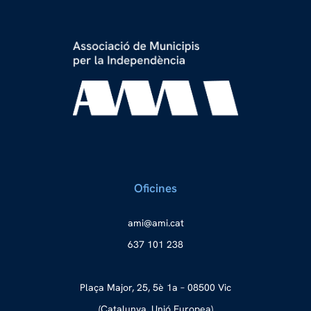
Oficines
a
ma@im
tac.i
637 101 238
Plaça Major, 25, 5è 1a – 08500 Vic
(Catalunya, Unió Europea)