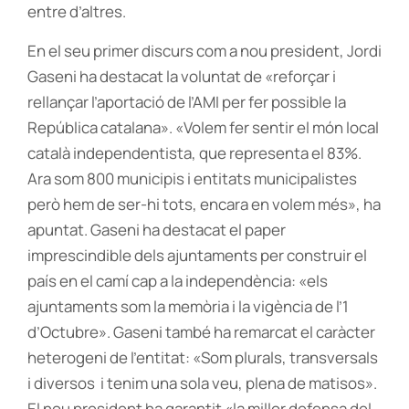
entre d’altres.
En el seu primer discurs com a nou president, Jordi
Gaseni ha destacat la voluntat de «reforçar i
rellançar l’aportació de l’AMI per fer possible la
República catalana». «Volem fer sentir el món local
català independentista, que representa el 83%.
Ara som 800 municipis i entitats municipalistes
però hem de ser-hi tots, encara en volem més», ha
apuntat. Gaseni ha destacat el paper
imprescindible dels ajuntaments per construir el
país en el camí cap a la independència: «els
ajuntaments som la memòria i la vigència de l’1
d’Octubre». Gaseni també ha remarcat el caràcter
heterogeni de l’entitat: «Som plurals, transversals
i diversos i tenim una sola veu, plena de matisos».
El nou president ha garantit «la millor defensa del