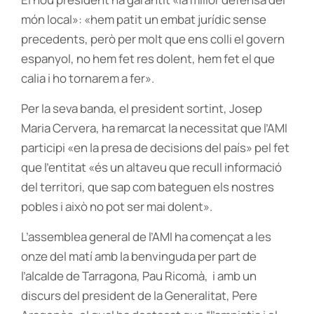
món local»: «hem patit un embat jurídic sense
precedents, però per molt que ens colli el govern
espanyol, no hem fet res dolent, hem fet el que
calia i ho tornarem a fer».
Per la seva banda, el president sortint, Josep
Maria Cervera, ha remarcat la necessitat que l’AMI
participi «en la presa de decisions del país» pel fet
que l’entitat «és un altaveu que recull informació
del territori, que sap com bateguen els nostres
pobles i això no pot ser mai dolent».
L’assemblea general de l’AMI ha començat a les
onze del matí amb la benvinguda per part de
l’alcalde de Tarragona, Pau Ricomà, i amb un
discurs del president de la Generalitat, Pere