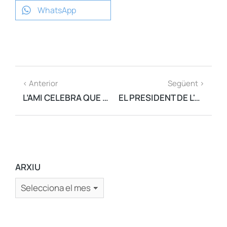
WhatsApp
< Anterior
Següent >
L’AMI CELEBRA QUE S’HAGI ARRIBAT A UN ACORD PER FORMAR UN GOVERN INDEPENDENTISTA QUE REFLECTEIXI ‘EL QUE VA VOTAR LA GENT’
EL PRESIDENT DE L'AMI HA ACOMPANYAT ELS PRESOS POLÍTICS, QUE HAN SORTIT AVUI EN LLIBERTAT
ARXIU