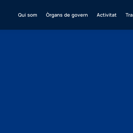
Qui som
Òrgans de govern
Activitat
Tr