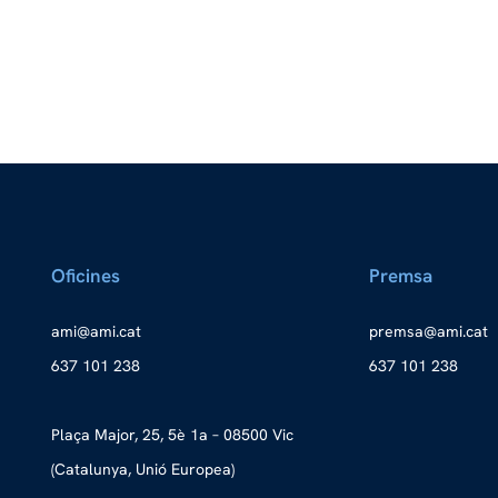
Oficines
Premsa
a
ma@im
tac.i
merp
ma@as
tac.i
637 101 238
637 101 238
Plaça Major, 25, 5è 1a – 08500 Vic
(Catalunya, Unió Europea)