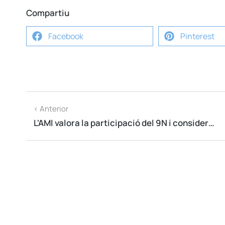
Compartiu
Facebook
Pinterest
< Anterior
L'AMI valora la participació del 9N i considera que és un aval democràtic excel·lent