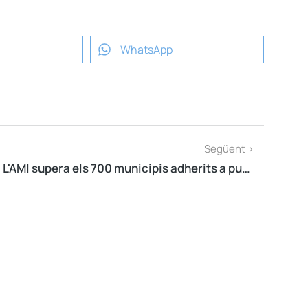
WhatsApp
Següent >
L'AMI supera els 700 municipis adherits a punt de celebrar el seu tercer aniversari