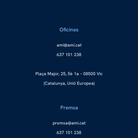
Oficines
a
ma@im
tac.i
637 101 238
Plaça Major, 25, 5è 1a – 08500 Vic
(Catalunya, Unió Europea)
Premsa
merp
ma@as
tac.i
637 101 238