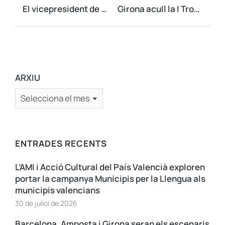
El vicepresident de l’AMI assisteix a l’acte de nomenament del nou President del Consell per la República
Girona acull la I Trobada Nacional d’Electes Locals amb un clam per reactivar el municipalisme sobiranista
ARXIU
ENTRADES RECENTS
L’AMI i Acció Cultural del País Valencià exploren
portar la campanya Municipis per la Llengua als
municipis valencians
30 de juliol de 2026
Barcelona, Amposta i Girona seran els escenaris