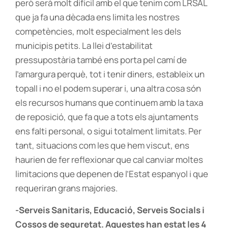
però serà molt difícil amb el que tenim com LRSAL
que ja fa una dècada ens limita les nostres
competències, molt especialment les dels
municipis petits. La llei d’estabilitat
pressupostària també ens porta pel camí de
l’amargura perquè, tot i tenir diners, estableix un
topall i no el podem superar i, una altra cosa són
els recursos humans que continuem amb la taxa
de reposició, que fa que a tots els ajuntaments
ens falti personal, o sigui totalment limitats. Per
tant, situacions com les que hem viscut, ens
haurien de fer reflexionar que cal canviar moltes
limitacions que depenen de l’Estat espanyol i que
requeriran grans majories.
-Serveis Sanitaris, Educació, Serveis Socials i
Cossos de seguretat. Aquestes han estat les 4