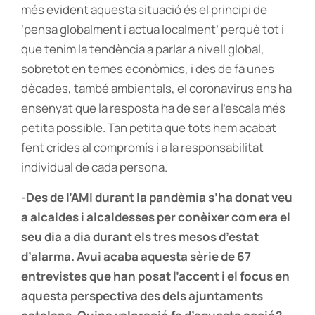
més evident aquesta situació és el principi de
‘pensa globalment i actua localment’ perquè tot i
que tenim la tendència a parlar a nivell global,
sobretot en temes econòmics, i des de fa unes
dècades, també ambientals, el coronavirus ens ha
ensenyat que la resposta ha de ser a l’escala més
petita possible. Tan petita que tots hem acabat
fent crides al compromís i a la responsabilitat
individual de cada persona.
-Des de l’AMI durant la pandèmia s’ha donat veu
a alcaldes i alcaldesses per conèixer com era el
seu dia a dia durant els tres mesos d’estat
d’alarma. Avui acaba aquesta sèrie de 67
entrevistes que han posat l’accent i el focus en
aquesta perspectiva des dels ajuntaments