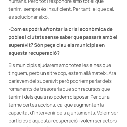
humans. Però tot i respondre amb tot el que
tenim, sempre és insuficient. Per tant, el que cal,
és solucionar això.
-Com es podrà afrontar la crisi econòmica de
pobles i ciutats sense saber que passarà amb el
superàvit? Són peça clau els municipis en
aquesta recuperació?
Els municipis ajudarem amb totes les eines que
tinguem, però un altre cop, estem allà mateix. Ara
parlàvem del superàvit però podríem parlar dels
romanents de tresoreria que són recursos que
tenim i dels quals no podem disposar. Per dur a
terme certes accions, cal que augmenten la
capacitat d’intervenir dels ajuntaments. Volem ser
partícips d’aquesta recuperació i volem ser actors