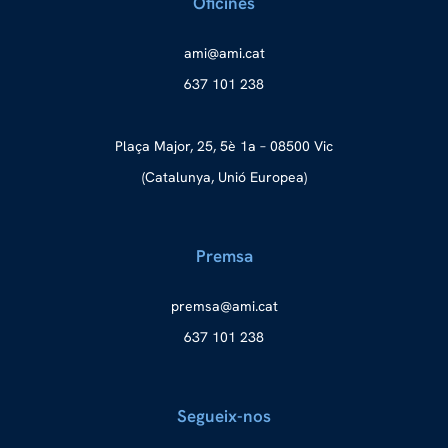
Oficines
a
ma@im
tac.i
637 101 238
Plaça Major, 25, 5è 1a – 08500 Vic
(Catalunya, Unió Europea)
Premsa
merp
ma@as
tac.i
637 101 238
Segueix-nos