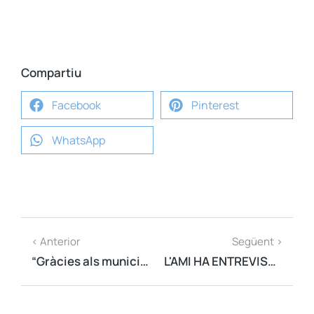
Compartiu
Facebook
Pinterest
WhatsApp
< Anterior
Següent >
“Gràcies als municipis, hem pogut sortir abans i millor d’aquesta pandèmia”
L'AMI HA ENTREVISTAT A MÉS DE 60 ALCALDES I ALCALDESSES PER LA GESTIÓ DE LA COVID-19 I ARA HO RECOLLIRÀ EN UN LLIBRE EN FORMA DE RECONEIXEMENT