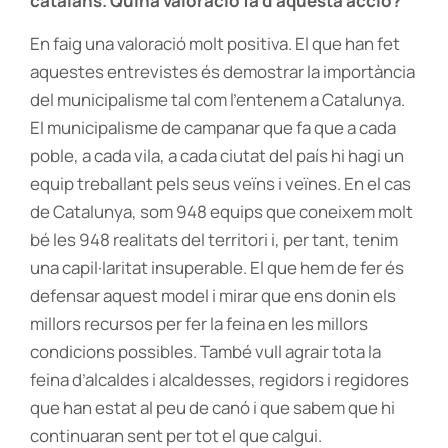
catalans. Quina valoració fa d’aquesta acció?
En faig una valoració molt positiva. El que han fet
aquestes entrevistes és demostrar la importància
del municipalisme tal com l’entenem a Catalunya.
El municipalisme de campanar que fa que a cada
poble, a cada vila, a cada ciutat del país hi hagi un
equip treballant pels seus veïns i veïnes. En el cas
de Catalunya, som 948 equips que coneixem molt
bé les 948 realitats del territori i, per tant, tenim
una capil·laritat insuperable. El que hem de fer és
defensar aquest model i mirar que ens donin els
millors recursos per fer la feina en les millors
condicions possibles. També vull agrair tota la
feina d’alcaldes i alcaldesses, regidors i regidores
que han estat al peu de canó i que sabem que hi
continuaran sent per tot el que calgui.