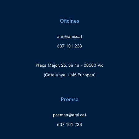
Oficines
a
ma@im
tac.i
637 101 238
Plaça Major, 25, 5è 1a – 08500 Vic
(Catalunya, Unió Europea)
Premsa
merp
ma@as
tac.i
637 101 238