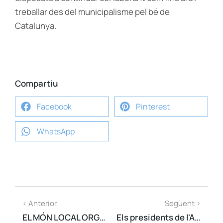
treballar des del municipalisme pel bé de
Catalunya.
Compartiu
Facebook
Pinterest
WhatsApp
< Anterior
Següent >
EL MÓN LOCAL ORGANITZARÀ UN ACTE MUNICIPALISTA PELS DRETS CIVILS, LA LLIBERTAT I LA DEMOCRÀCIA
Els presidents de l'AMI i d'Udalbiltza es reuneixen al Port de la Selva per parlar de la situació política de Catalunya