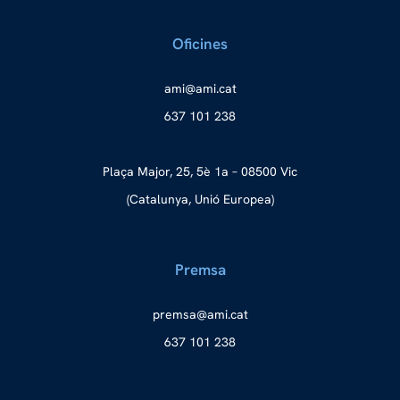
Oficines
a
ma@im
tac.i
637 101 238
Plaça Major, 25, 5è 1a – 08500 Vic
(Catalunya, Unió Europea)
Premsa
merp
ma@as
tac.i
637 101 238