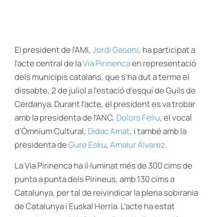
El president de l’AMI,
Jordi Gaseni
, ha participat a
l’acte central de la
Via Pirinenca
en representació
dels municipis catalans, que s’ha dut a terme el
dissabte, 2 de juliol a l’estació d’esquí de Guils de
Cerdanya. Durant l’acte, el president es va trobar
amb la presidenta de l’ANC,
Dolors Feliu
, el vocal
d’Òmnium Cultural,
Dídac Amat
, i també amb la
presidenta de
Gure Esku
,
Amalur Álvarez
.
La Via Pirinenca ha il·luminat més de 300 cims de
punta a punta dels Pirineus, amb 130 cims a
Catalunya, per tal de reivindicar la plena sobirania
de Catalunya i Euskal Herria. L’acte ha estat