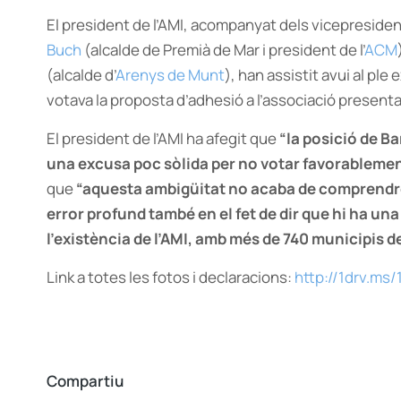
El president de l’AMI, acompanyat dels vicepreside
Buch
(alcalde de Premià de Mar i president de l’
ACM
(alcalde d’
Arenys de Munt
), han assistit avui al pl
votava la proposta d’adhesió a l’associació presenta
El president de l’AMI ha afegit que
“la posició de B
una excusa poc sòlida per no votar favorablemen
que
“aquesta ambigüitat no acaba de comprendre’
error profund també en el fet de dir que hi ha un
l’existència de l’AMI, amb més de 740 municipis
Link a totes les fotos i declaracions:
http://1drv.ms
Compartiu