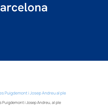
Barcelona
 Puigdemont i Josep Andreu, al ple