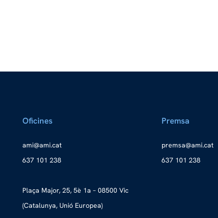
Oficines
Premsa
a
ma@im
tac.i
merp
ma@as
tac.i
637 101 238
637 101 238
Plaça Major, 25, 5è 1a – 08500 Vic
(Catalunya, Unió Europea)