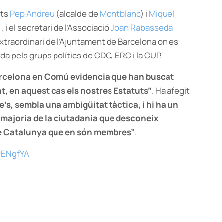
nts
Pep Andreu
(alcalde de
Montblanc
) i
Miquel
), i el secretari de l’Associació
Joan Rabasseda
e extraordinari de l’Ajuntament de Barcelona on es
da pels grups polítics de CDC, ERC i la CUP.
arcelona en Comú evidencia que han buscat
t, en aquest cas els nostres Estatuts”
. Ha afegit
s, sembla una ambigüitat tàctica, i hi ha un
a majoria de la ciutadania que desconeix
 de Catalunya que en són membres”
.
/1ENgfYA