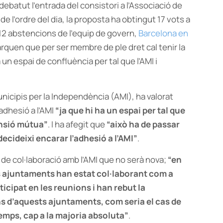
debatut l’entrada del consistori a l’Associació de
t de l’ordre del dia, la proposta ha obtingut 17 vots a
i 12 abstencions de l’equip de govern,
Barcelona en
marquen que per ser membre de ple dret cal tenir la
 un espai de confluència per tal que l’AMI i
unicipis per la Independència (AMI), ha valorat
adhesió a l’AMI
“ja que hi ha un espai per tal que
ensió mútua”
. I ha afegit que
“això ha de passar
cideixi encarar l’adhesió a l’AMI”
.
e col·laboració amb l’AMI que no serà nova;
“en
ns ajuntaments han estat col·laborant com a
icipat en les reunions i han rebut la
ns d’aquests ajuntaments, com seria el cas de
emps, cap a la majoria absoluta”
.