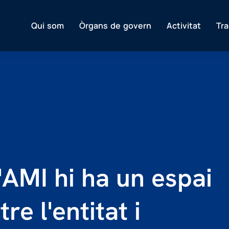
Qui som
Òrgans de govern
Activitat
Tr
'AMI hi ha un espai
re l'entitat i