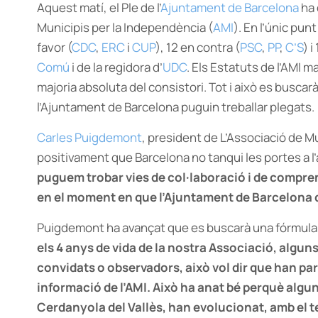
Aquest matí, el Ple de l’
Ajuntament de Barcelona
ha 
Municipis per la Independència (
AMI
). En l’únic pun
favor (
CDC
,
ERC
i
CUP
), 12 en contra (
PSC
,
PP
,
C’S
) 
Comú
i de la regidora d’
UDC
. Els Estatuts de l’AMI 
majoria absoluta del consistori. Tot i això es buscarà
l’Ajuntament de Barcelona puguin treballar plegats.
Carles Puigdemont
, president de L’Associació de M
positivament que Barcelona no tanqui les portes a l’
puguem trobar vies de col·laboració i de compr
en el moment en que l’Ajuntament de Barcelona de
Puigdemont ha avançat que es buscarà una fórmula d
els 4 anys de vida de la nostra Associació, algu
convidats o observadors, això vol dir que han part
informació de l’AMI. Això ha anat bé perquè algu
Cerdanyola del Vallès, han evolucionat, amb el t