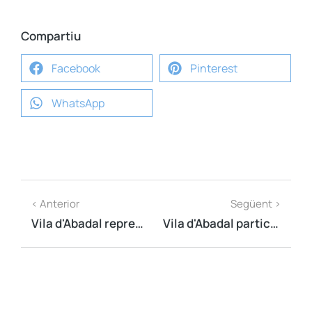
Compartiu
Facebook
Pinterest
WhatsApp
< Anterior
Següent >
Vila d'Abadal representa l'AMI a la cinquena reunió del Pacte Nacional pel Dret a Decidir
Vila d'Abadal participarà a l'acte unitari pel Sí-Sí de Vic