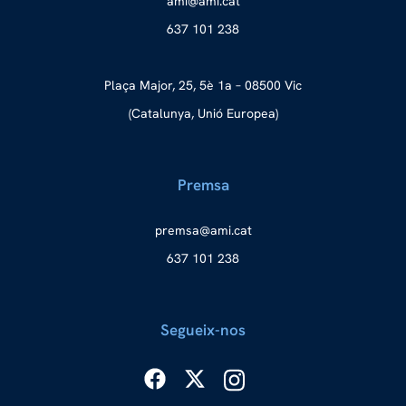
a
ma@im
tac.i
637 101 238
Plaça Major, 25, 5è 1a – 08500 Vic
(Catalunya, Unió Europea)
Premsa
merp
ma@as
tac.i
637 101 238
Segueix-nos