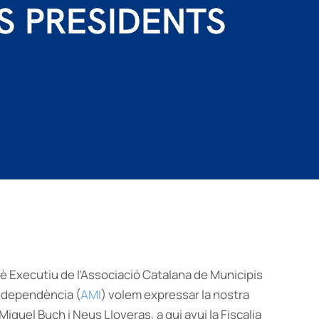
S PRESIDENTS
tè Executiu de l’Associació Catalana de Municipis
 Independència (
AMI
) volem expressar la nostra
Miquel Buch i Neus Lloveras, a qui avui la Fiscalia