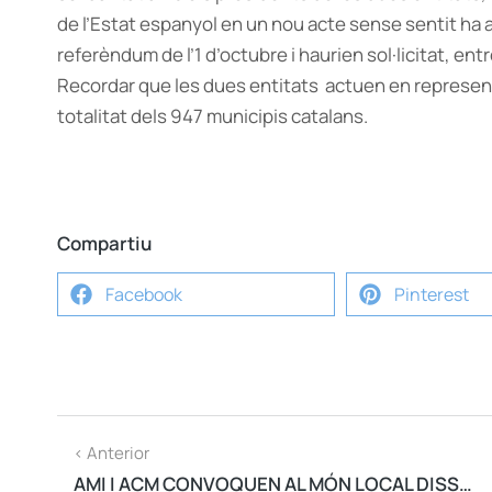
de l’Estat espanyol en un nou acte sense sentit ha a
referèndum de l’1 d’octubre i haurien sol·licitat, ent
Recordar que les dues entitats actuen en represent
totalitat dels 947 municipis catalans.
Compartiu
Facebook
Pinterest
< Anterior
AMI I ACM CONVOQUEN AL MÓN LOCAL DISSABTE PER REBUTJAR ELS ATACS DE L'ESTAT ESPANYOL CONTRA ELS AJUNTAMENTS