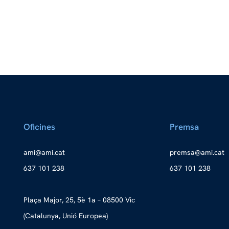
Oficines
Premsa
a
ma@im
tac.i
merp
ma@as
tac.i
637 101 238
637 101 238
Plaça Major, 25, 5è 1a – 08500 Vic
(Catalunya, Unió Europea)