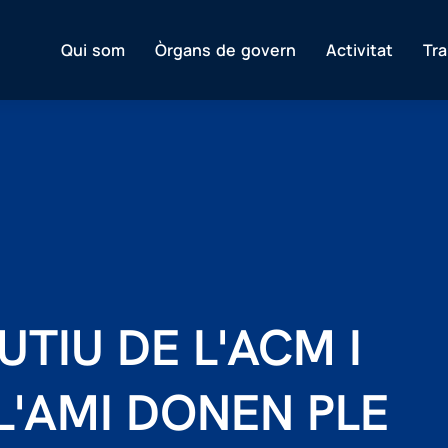
Qui som
Òrgans de govern
Activitat
Tr
TIU DE L'ACM I
L'AMI DONEN PLE