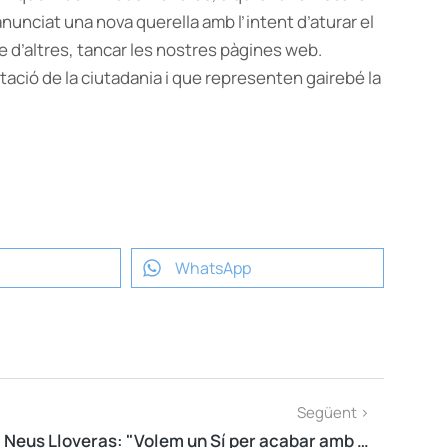
nunciat una nova querella amb l’intent d’aturar el
re d’altres, tancar les nostres pàgines web.
ació de la ciutadania i que representen gairebé la
WhatsApp
Següent >
Neus Lloveras: "Volem un Sí per acabar amb les amenaces"