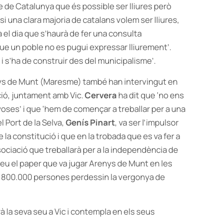
le de Catalunya que és possible ser lliures però
i una clara majoria de catalans volem ser lliures,
à el dia que s’haurà de fer una consulta
 ‘que un poble no es pugui expressar lliurement’.
r i s’ha de construir des del municipalisme’.
renys de Munt (Maresme) també han intervingut en
ció, juntament amb Vic.
Cervera
ha dit que ‘no ens
ses’ i que ‘hem de començar a treballar per a una
l Port de la Selva,
Genís Pinart
, va ser l’impulsor
 la constitució i que en la trobada que es va fer a
ociació que treballarà per a la independència de
leu el paper que va jugar Arenys de Munt en les
 800.000 persones perdessin la vergonya de
à la seva seu a Vic i contempla en els seus