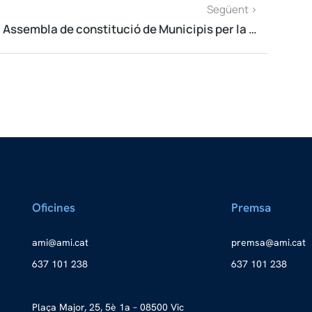
Següent >
Assembla de constitució de Municipis per la Independència
Oficines
Premsa
a
ma@im
tac.i
merp
ma@as
tac.i
637 101 238
637 101 238
Plaça Major, 25, 5è 1a – 08500 Vic