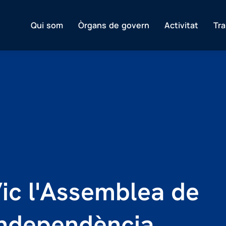
Qui som
Òrgans de govern
Activitat
Tr
Vic l'Assemblea de
 Independència