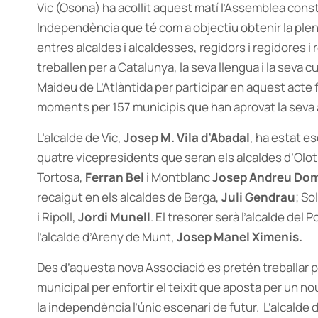
Vic (Osona) ha acollit aquest matí l’Assemblea const
Independència que té com a objectiu obtenir la ple
entres alcaldes i alcaldesses, regidors i regidores 
treballen per a Catalunya, la seva llengua i la seva c
Maideu de L’Atlàntida per participar en aquest acte
moments per 157 municipis que han aprovat la seva 
L’alcalde de Vic,
Josep M. Vila d’Abadal
, ha estat e
quatre vicepresidents que seran els alcaldes d’Olot
Tortosa,
Ferran Bel
i Montblanc
Josep Andreu Do
recaigut en els alcaldes de Berga,
Juli Gendrau
; So
i Ripoll,
Jordi Munell
. El tresorer serà l’alcalde del P
l’alcalde d’Areny de Munt,
Josep Manel Ximenis.
Des d’aquesta nova Associació es pretén treballar pe
municipal per enfortir el teixit que aposta per un n
la independència l’únic escenari de futur. L’alcalde 