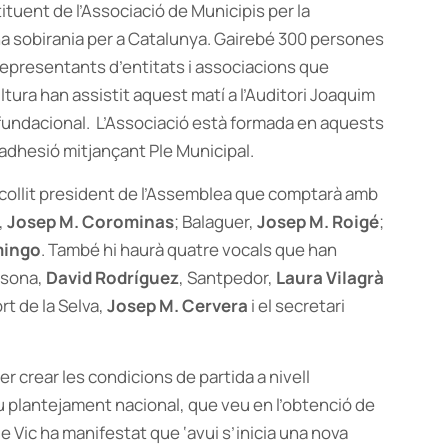
ituent de l’Associació de Municipis per la
na sobirania per a Catalunya. Gairebé 300 persones
i representants d’entitats i associacions que
ultura han assistit aquest matí a l’Auditori Joaquim
 fundacional. L’Associació està formada en aquests
adhesió mitjançant Ple Municipal.
scollit president de l’Assemblea que comptarà amb
,
Josep M. Corominas
; Balaguer,
Josep M. Roigé
;
mingo
. També hi haurà quatre vocals que han
lsona,
David Rodríguez
, Santpedor,
Laura Vilagrà
ort de la Selva,
Josep M. Cervera
i el secretari
r crear les condicions de partida a nivell
ou plantejament nacional, que veu en l’obtenció de
de Vic ha manifestat que ‘avui s’inicia una nova