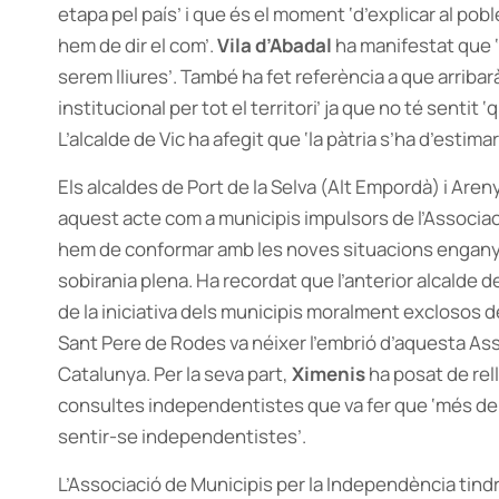
etapa pel país’ i que és el moment ‘d’explicar al pob
hem de dir el com’.
Vila d’Abadal
ha manifestat que ‘s
serem lliures’. També ha fet referència a que arribar
institucional per tot el territori’ ja que no té sentit
L’alcalde de Vic ha afegit que ‘la pàtria s’ha d’estima
Els alcaldes de Port de la Selva (Alt Empordà) i A
aquest acte com a municipis impulsors de l’Associa
hem de conformar amb les noves situacions enganyo
sobirania plena. Ha recordat que l’anterior alcalde de
de la iniciativa dels municipis moralment exclosos de
Sant Pere de Rodes va néixer l’embrió d’aquesta Ass
Catalunya. Per la seva part,
Ximenis
ha posat de rel
consultes independentistes que va fer que ‘més de
sentir-se independentistes’.
L’Associació de Municipis per la Independència tindr