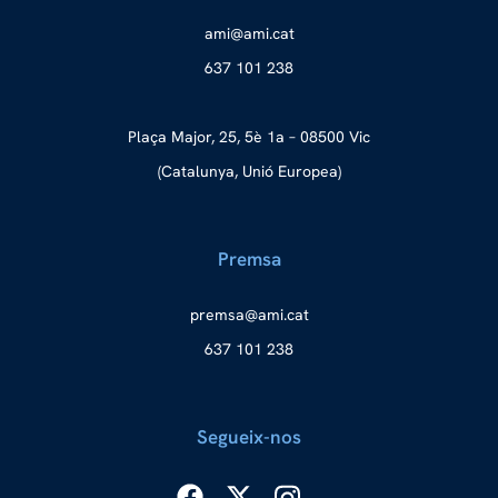
a
ma@im
tac.i
637 101 238
Plaça Major, 25, 5è 1a – 08500 Vic
(Catalunya, Unió Europea)
Premsa
merp
ma@as
tac.i
637 101 238
Segueix-nos