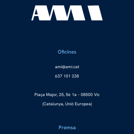
Oficines
a
ma@im
tac.i
637 101 238
Plaça Major, 25, 5è 1a – 08500 Vic
(Catalunya, Unió Europea)
Premsa