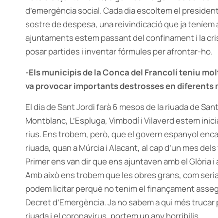
d’emergència social. Cada dia escoltem el president 
sostre de despesa, una reivindicació que ja teníem 
ajuntaments estem passant del confinament i la crisi s
posar partides i inventar fórmules per afrontar-ho.
-Els municipis de la Conca del Francolí teniu mol
va provocar importants destrosses en diferents 
El dia de Sant Jordi farà 6 mesos de la riuada de San
Montblanc, L’Espluga, Vimbodí i Vilaverd estem inicia
rius. Ens trobem, però, que el govern espanyol enca
riuada, quan a Múrcia i Alacant, al cap d’un mes dels
Primer ens van dir que ens ajuntaven amb el Glòria i a
Amb això ens trobem que les obres grans, com seria 
podem licitar perquè no tenim el finançament assegu
Decret d’Emergència. Ja no sabem a qui més trucar p
riuada i el coronavirus, portem un any horribilis.