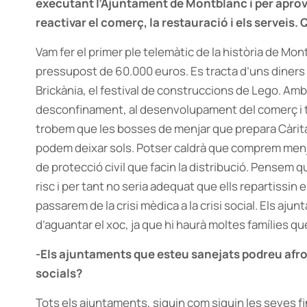
executant l’Ajuntament de Montblanc i per aprov
reactivar el comerç, la restauració i els servei
Vam fer el primer ple telemàtic de la història de Mo
pressupost de 60.000 euros. Es tracta d’uns diners q
Brickània, el festival de construccions de Lego. Amb
desconfinament, al desenvolupament del comerç i 
trobem que les bosses de menjar que prepara Càritas
podem deixar sols. Potser caldrà que comprem menja
de protecció civil que facin la distribució. Pensem q
risc i per tant no seria adequat que ells repartissin 
passarem de la crisi mèdica a la crisi social. Els a
d’aguantar el xoc, ja que hi haurà moltes famílies q
-Els ajuntaments que esteu sanejats podreu af
socials?
Tots els ajuntaments, siguin com siguin les seves f