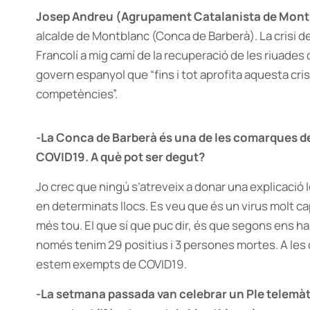
Josep Andreu (Agrupament Catalanista de Mont
alcalde de Montblanc (Conca de Barberà). La crisi de
Francolí a mig camí de la recuperació de les riuades
govern espanyol que “fins i tot aprofita aquesta cris
competències”.
-La Conca de Barberà és una de les comarques d
COVID19. A què pot ser degut?
Jo crec que ningú s’atreveix a donar una explicació 
en determinats llocs. Es veu que és un virus molt capr
més tou. El que sí que puc dir, és que segons ens ha
només tenim 29 positius i 3 persones mortes. A le
estem exempts de COVID19.
-La setmana passada van celebrar un Ple telemàt