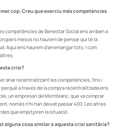
primer cop. Creu que exerciu més competències
es competències de Benestar Social ens arriben a
 propers mesos no haurem de pensar qui té la
d. Aquí ens haurem d’arremangar tots. I com
altres.
esta crisi?
er anar recentralitzant les competències, fins i
t perquè a través de la compra recentralitzada ens
ple, un empresari de Montblanc, que va comprar
ent, només n’hi han deixat passar 400. Les altres
rdes que empitjoren la situació.
st alguna cosa similar a aquesta crisi sanitària?