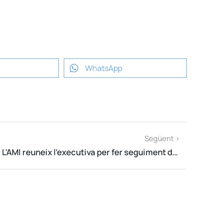
WhatsApp
Següent >
L'AMI reuneix l'executiva per fer seguiment de la crisi sanitària en els ajuntaments