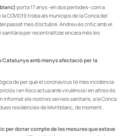
blanc)
porta 17 anys -en dos períodes- com a
 la COVID19 troba als municipis de la Conca del
 del passat mes d’octubre. Andreu és crític amb el
i sanitària per recentralitzar encara més les
e Catalunya amb menys afectació per la
lògica de per què el coronavirus té més incidència
iciós i en llocs actua amb virulència i en altres és
n informat els nostres serveis sanitaris, a la Conca
s dues residències de Montblanc, de moment,
ic per donar compte de les mesures que estava