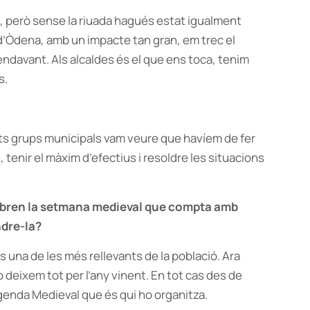
a, però sense la riuada hagués estat igualment
d’Òdena, amb un impacte tan gran, em trec el
 endavant. Als alcaldes és el que ens toca, tenim
s.
ents grups municipals vam veure que havíem de fer
 tenir el màxim d’efectius i resoldre les situacions
lebren la setmana medieval que compta amb
ndre-la?
és una de les més rellevants de la població. Ara
o deixem tot per l’any vinent. En tot cas des de
egenda Medieval que és qui ho organitza.