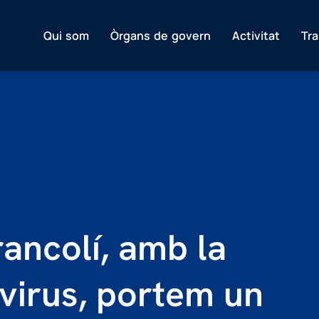
Qui som
Òrgans de govern
Activitat
Tr
rancolí, amb la
avirus, portem un