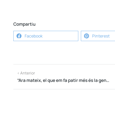
Compartiu
Facebook
Pinterest
< Anterior
“Ara mateix, el que em fa patir més és la gent gran sola a casa seva amb poc contacte amb els altres”