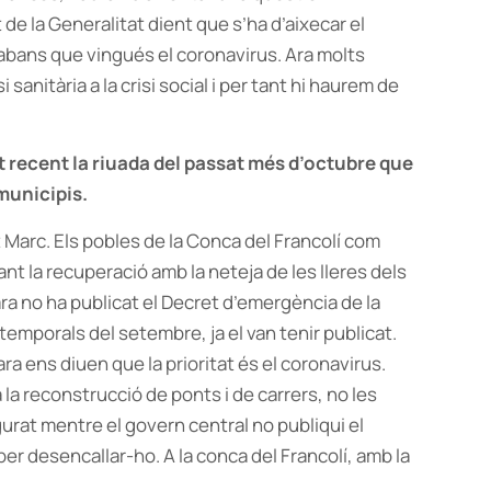
de la Generalitat dient que s’ha d’aixecar el
abans que vingués el coronavirus. Ara molts
anitària a la crisi social i per tant hi haurem de
t recent la riuada del passat més d’octubre que
municipis.
t Marc. Els pobles de la Conca del Francolí com
nt la recuperació amb la neteja de les lleres dels
ra no ha publicat el Decret d’emergència de la
 temporals del setembre, ja el van tenir publicat.
ra ens diuen que la prioritat és el coronavirus.
la reconstrucció de ponts i de carrers, no les
rat mentre el govern central no publiqui el
er desencallar-ho. A la conca del Francolí, amb la