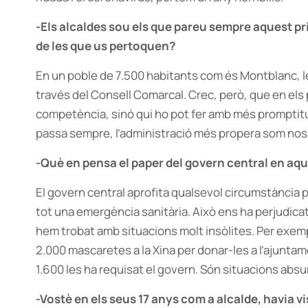
-Els alcaldes sou els que pareu sempre aquest 
de les que us pertoquen?
En un poble de 7.500 habitants com és Montblanc, l
través del Consell Comarcal. Crec, però, que en els
competència, sinó qui ho pot fer amb més promptitu
passa sempre, l’administració més propera som nos
-Què en pensa el paper del govern central en aqu
El govern central aprofita qualsevol circumstància p
tot una emergència sanitària. Això ens ha perjudica
hem trobat amb situacions molt insòlites. Per exem
2.000 mascaretes a la Xina per donar-les a l’ajuntam
1.600 les ha requisat el govern. Són situacions absu
-Vostè en els seus 17 anys com a alcalde, havia vi