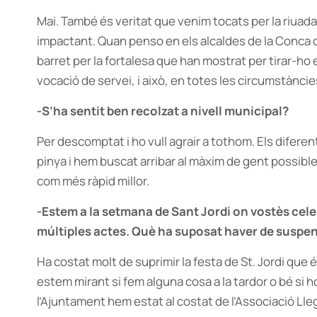
Mai. També és veritat que venim tocats per la riuad
impactant. Quan penso en els alcaldes de la Conca 
barret per la fortalesa que han mostrat per tirar-ho
vocació de servei, i això, en totes les circumstàncie
-S’ha sentit ben recolzat a nivell municipal?
Per descomptat i ho vull agrair a tothom. Els difer
pinya i hem buscat arribar al màxim de gent possible,
com més ràpid millor.
-Estem a la setmana de Sant Jordi on vostès ce
múltiples actes. Què ha suposat haver de suspe
Ha costat molt de suprimir la festa de St. Jordi que 
estem mirant si fem alguna cosa a la tardor o bé si h
l’Ajuntament hem estat al costat de l’Associació Ll