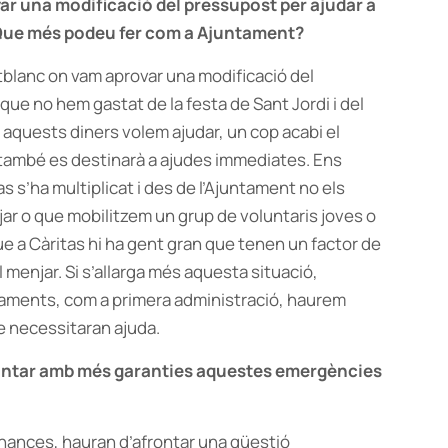
ar una modificació del pressupost per ajudar a
s. Que més podeu fer com a Ajuntament?
ntblanc on vam aprovar una modificació del
ue no hem gastat de la festa de Sant Jordi i del
 aquests diners volem ajudar, un cop acabi el
també es destinarà a ajudes immediates. Ens
 s’ha multiplicat i des de l’Ajuntament no els
r o que mobilitzem un grup de voluntaris joves o
ue a Càritas hi ha gent gran que tenen un factor de
el menjar. Si s’allarga més aquesta situació,
juntaments, com a primera administració, haurem
ue necessitaran ajuda.
rontar amb més garanties aquestes emergències
inances, hauran d’afrontar una qüestió