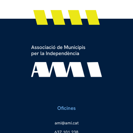
Oficines
a
ma@im
tac.i
637 101 238