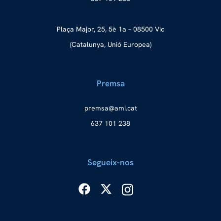
Plaça Major, 25, 5è 1a – 08500 Vic
(Catalunya, Unió Europea)
Premsa
merp
ma@as
tac.i
637 101 238
Segueix-nos