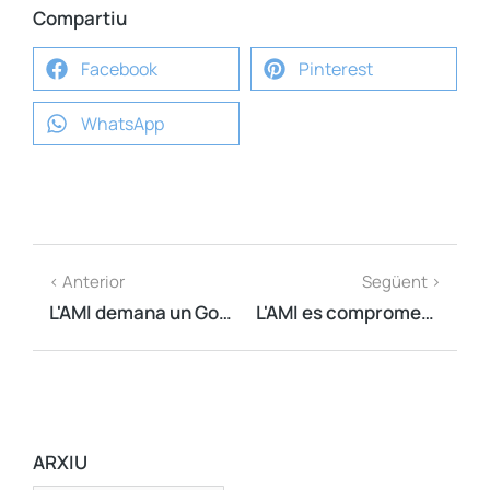
Compartiu
Facebook
Pinterest
WhatsApp
< Anterior
Següent >
L'AMI demana un Govern fort i estable a Catalunya que convoqui el referèndum d'independència
L'AMI es compromet a tirar endavant la consulta per a la independència si el Govern no ho fa
ARXIU