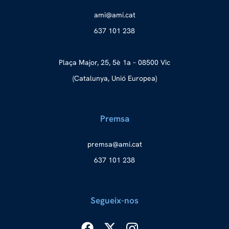
a
ma@im
tac.i
637 101 238
Plaça Major, 25, 5è 1a – 08500 Vic
(Catalunya, Unió Europea)
Premsa
merp
ma@as
tac.i
637 101 238
Segueix-nos