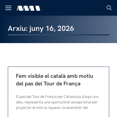
Arxiu: juny 16, 2026
Fem visible el català amb motiu
del pas del Tour de França
El pas del Tour de França per Catalunya d’aquí uns
dies, representa una oportunitat excepcional per
projectar al món la riquesa i la diversitat del